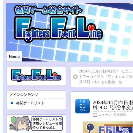
Home
2024年11月20日 格闘ゲーム
ドアーカイブス『ファイナルブロー
月21日（木）より配信、他
メインコンテンツ
11月
2024年11月2
格闘ゲームリスト
21
料DLC『渋谷事
2024
ニュース
,
公式情報