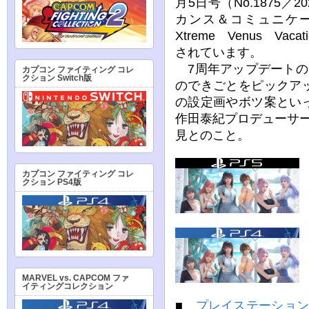
月5日号（No.1875／
カンス＆コミュニケー
Xtreme Venus V
されています。
7周年アップデートの
カプコン ファイティング コレ
クション Switch版
のできごとをピックア
の設定画やボツ案とい
作田泰紀プロデューサ
見とのこと。
カプコン ファイティング コレ
クション PS4版
MARVEL vs. CAPCOM ファ
イティングコレクション
■
プレイステーション発売