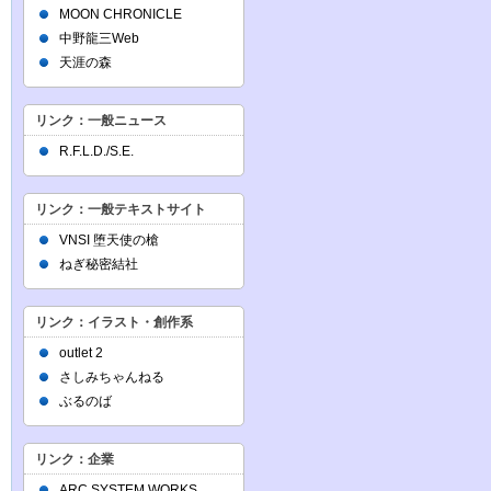
MOON CHRONICLE
中野龍三Web
天涯の森
リンク：一般ニュース
R.F.L.D./S.E.
リンク：一般テキストサイト
VNSI 堕天使の槍
ねぎ秘密結社
リンク：イラスト・創作系
outlet 2
さしみちゃんねる
ぶるのば
リンク：企業
ARC SYSTEM WORKS