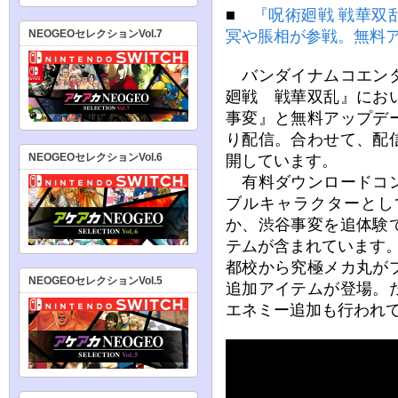
■
『呪術廻戦 戦華双
冥や脹相が参戦。無料
NEOGEOセレクションVol.7
バンダイナムコエンタ
廻戦 戦華双乱』にお
事変』と無料アップデート
り配信。合わせて、配
NEOGEOセレクションVol.6
開しています。
有料ダウンロードコン
ブルキャラクターとし
か、渋谷事変を追体験
テムが含まれています
都校から究極メカ丸が
NEOGEOセレクションVol.5
追加アイテムが登場。
エネミー追加も行われ