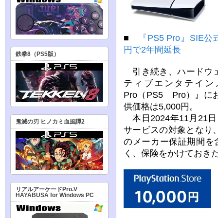
■
『PS5 Pro』SI
円で2年間延長
鉄拳8（PS5版）
引き続き、ハードウェ
ティブエンタテイン
Pro（PS5 Pro）
供価格は5,000円。
本日2024年11月21
鬼滅の刃 ヒノカミ血風譚2
サービスの対象となり、
のメーカー保証期間を
く、保険をかけておき
リアルアーケードPro.V
HAYABUSA for Windows PC