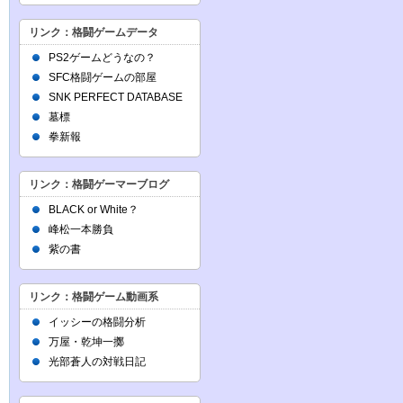
リンク：格闘ゲームデータ
PS2ゲームどうなの？
SFC格闘ゲームの部屋
SNK PERFECT DATABASE
墓標
拳新報
リンク：格闘ゲーマーブログ
BLACK or White？
峰松一本勝負
紫の書
リンク：格闘ゲーム動画系
イッシーの格闘分析
万屋・乾坤一擲
光部蒼人の対戦日記