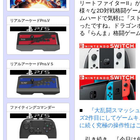
リートファイターII
様々な2D対戦格闘ゲ
ムハードで気軽に『スト
リアルアーケードPro.V
ったですね。ドラゴン
る『らんま』格闘ゲー
リアルアーケードPro.V S
ファイティングコマンダー
■
『大乱闘スマッシュ
ズ2作目にしてゲーム
に続く究極の操作性は
引き続き、『今日は何