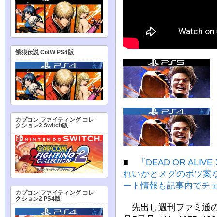
餓狼伝説 CotW PS4版
カプコン ファイティング コレ
クション2 Switch版
■
『DEAD OR ALIVE
れいかとメグのボツ案
ート情報も記事内でチ
カプコン ファイティング コレ
クション2 PS4版
先出し週刊ファミ通のト