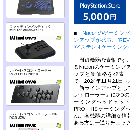
ファイティングスティック
mini for Windows PC
■
Naconのゲーミン
ンアップが発表。“REVO
や“ステレオゲーミング
周辺機器の情報です。
るNaconのゲーミング
レバーレスコントローラー
ップと新価格を発表。
RGB LED ONEED
で、2024年11月21
新ラインアップとして『N
ントローラー』に3つ
ーミングヘッドセット
PRO HSゲーミン
レバーレスコントローラーT16
ね。各機器の詳細な情
RGB JZW
ある方は一通りチェッ