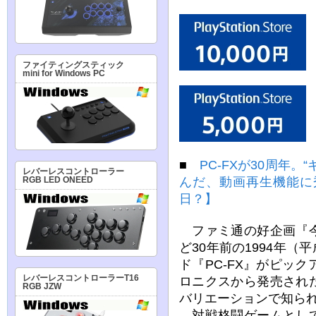
ファイティングスティック
mini for Windows PC
■
PC-FXが30周年
レバーレスコントローラー
んだ、動画再生機能に
RGB LED ONEED
日？】
ファミ通の好企画『今
ど30年前の1994年（
ド『PC-FX』がピッ
レバーレスコントローラーT16
ロニクスから発売され
RGB JZW
バリエーションで知られ
対戦格闘ゲームとして