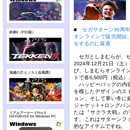
■
セガサターン30周
鉄拳8（PS5版）
オンラインで販売開始
をするのに最適
セガとしまむらが、セ
2024年12月21日
び、しまむらオンライ
鬼滅の刃 ヒノカミ血風譚2
トで各5,500円（税込）
ハッピーバッグの内容
を模したデザインのス
ョン、そして寒い冬に
ジャケット+ロングパ
たは『サクラ大戦』の
リアルアーケードPro.V
HAYABUSA for Windows PC
す。これはサターンフ
的なアイテムですね。