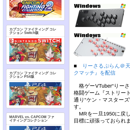
カプコン ファイティング コレ
クション Switch版
■
りーさるぷらん＠天
クマッチ』を配信
カプコン ファイティング コレ
クション PS4版
格ゲーVTuber“り
格闘ゲーム『ストリー
通り“ケン・マスター
す。
MRを一旦1950に戻
MARVEL vs. CAPCOM ファ
目標に頑張っておられ
イティングコレクション