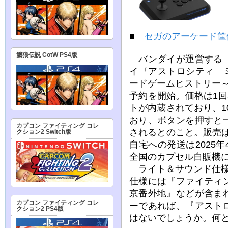
■
セガのアーケード筐
餓狼伝説 CotW PS4版
バンダイが運営する『
イ『アストロシティ 
ードゲームヒストリー～』
予約を開始。価格は1回
トが内蔵されており、1
おり、ボタンを押すと
カプコン ファイティング コレ
されるとのこと。販売は
クション2 Switch版
自宅への発送は2025
全国のカプセル自販機
ライト＆サウンド仕様
仕様には『ファイティ
京番外地』などが含ま
カプコン ファイティング コレ
ーであれば、『アスト
クション2 PS4版
はないでしょうか。何