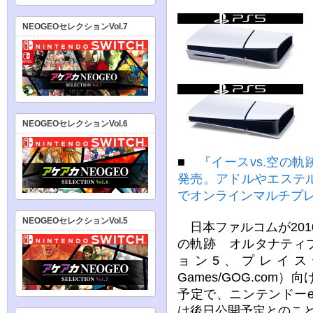
NEOGEOセレクションVol.7
NEOGEOセレクションVol.6
■
『イースvs.空の軌跡』
発売。アドルやエステル
でオンラインマルチプ
NEOGEOセレクションVol.5
日本ファルコムが2010
の軌跡 オルタナティブ
ョン5、プレイステー
Games/GOG.com
予定で、ニンテンドーeシ
は後日公開予定とのこ