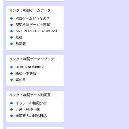
リンク：格闘ゲームデータ
PS2ゲームどうなの？
SFC格闘ゲームの部屋
SNK PERFECT DATABASE
墓標
拳新報
リンク：格闘ゲーマーブログ
BLACK or White？
峰松一本勝負
紫の書
リンク：格闘ゲーム動画系
イッシーの格闘分析
万屋・乾坤一擲
光部蒼人の対戦日記