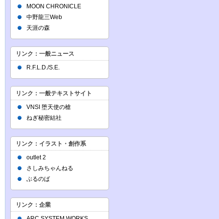
MOON CHRONICLE
中野龍三Web
天涯の森
リンク：一般ニュース
R.F.L.D./S.E.
リンク：一般テキストサイト
VNSI 堕天使の槍
ねぎ秘密結社
リンク：イラスト・創作系
outlet 2
さしみちゃんねる
ぶるのば
リンク：企業
ARC SYSTEM WORKS