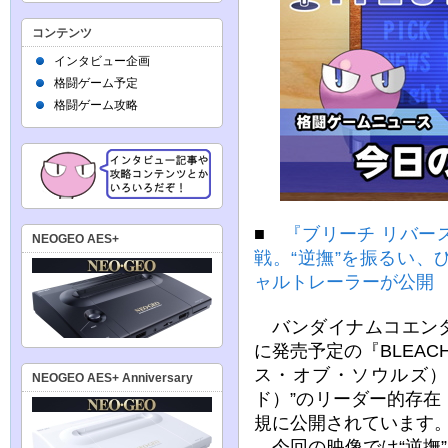
コンテンツ
インタビュー企画
格闘ゲーム予定
格闘ゲーム攻略
■
『ブリーチ リバー
NEOGEO AES+
戦。“逆撫”を振るい
ャルトレーラーが公開
バンダイナムコエンター
に発売予定の『BLEACH 
ス・オブ・ソウルズ）
NEOGEO AES+ Anniversary
ド）”のリーダー的存
規に公開されています
今回の映像では“逆撫”