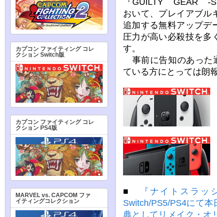
『GUILTY GEAR -STR
おいて、プレイアブル
追加する無料アップデ
圧力が高い必殺技を多
す。
カプコン ファイティング コレ
クション Switch版
事前に告知のあった通り
ている方にとっては朗
カプコン ファイティング コレ
クション PS4版
■
『ナイトスラッ
MARVEL vs. CAPCOM ファ
Switch/PS5/PS4
イティングコレクション
典としてリメイク・オ