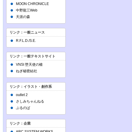
MOON CHRONICLE
中野龍三Web
天涯の森
リンク：一般ニュース
R.F.L.D./S.E.
リンク：一般テキストサイト
VNSI 堕天使の槍
ねぎ秘密結社
リンク：イラスト・創作系
outlet 2
さしみちゃんねる
ぶるのば
リンク：企業
ARC SYSTEM WORKS