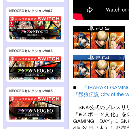
NEOGEOセレクションVol.7
NEOGEOセレクションVol.6
■
『IBARAKI GA
NEOGEOセレクションVol.5
『餓狼伝説 City of th
SNK公式のプレスリ
『eスポーツ文化』を
GAMING DAY』に
4月24日（木）に発