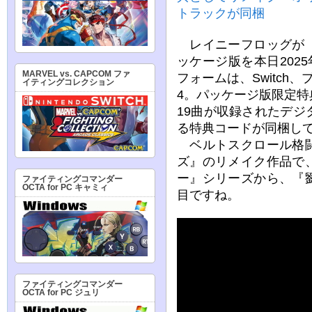
トラックが同梱
レイニーフロッグが『
ッケージ版を本日202
MARVEL vs. CAPCOM ファ
フォームは、Switch
イティングコレクション
4。パッケージ版限定
19曲が収録されたデ
る特典コードが同梱し
ベルトスクロール格闘
ズ』のリメイク作品で
ー』シリーズから、『
ファイティングコマンダー
OCTA for PC キャミィ
目ですね。
ファイティングコマンダー
OCTA for PC ジュリ