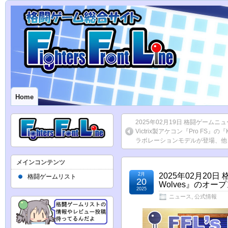
Home
2025年02月19日 格闘ゲーム
Victrix製アケコン『Pro FS』の
ラボレーションモデルが登場、他
メインコンテンツ
2月
2025年02月20日 
格闘ゲームリスト
20
Wolves』のオ
2025
ニュース
,
公式情報