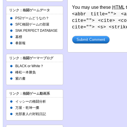
You may use these
HTML
t
リンク：格闘ゲームデータ
<abbr title=""> <a
PS2ゲームどうなの？
cite=""> <cite> <c
SFC格闘ゲームの部屋
cite=""> <s> <strik
SNK PERFECT DATABASE
墓標
拳新報
リンク：格闘ゲーマーブログ
BLACK or White？
峰松一本勝負
紫の書
リンク：格闘ゲーム動画系
イッシーの格闘分析
万屋・乾坤一擲
光部蒼人の対戦日記