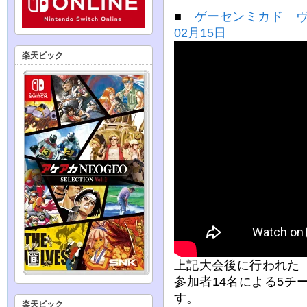
■
ゲーセンミカド ヴ
02月15日
楽天ビック
上記大会後に行われた
参加者14名による5チ
す。
楽天ビック