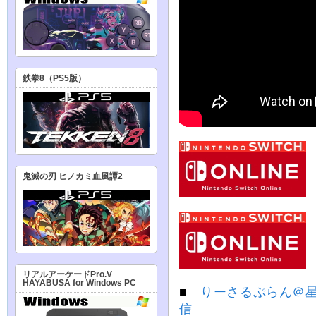
鉄拳8（PS5版）
鬼滅の刃 ヒノカミ血風譚2
リアルアーケードPro.V
HAYABUSA for Windows PC
■
りーさるぷらん＠
信