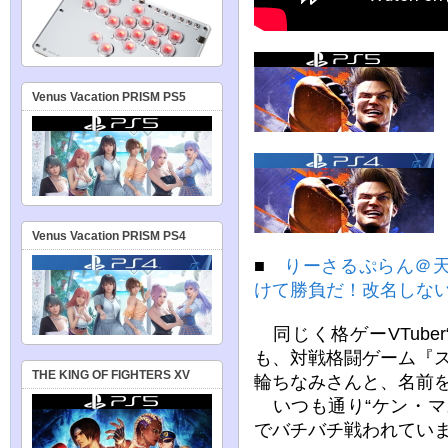
Venus Vacation PRISM PS5
Venus Vacation PRISM PS4
■
りーさるぷらん＠
けて勝負だ！改名しな
同じく格ゲーVTube
も、対戦格闘ゲーム『
THE KING OF FIGHTERS XV
輪ちなみさんと、名前
いつも通り“ケン・マ
でバチバチ戦われてい