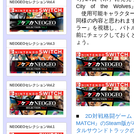
NEOGEOセレクションVol.4
City of the Wo
使用可能キャラクター
同様の内容と思われま
ラー』を視聴し、バト
前にチェックしておく
ょう。
NEOGEOセレクションVol.3
NEOGEOセレクションVol.2
■
2D対戦格闘ゲーム『THE
MATCH』のSteam版
NEOGEOセレクションVol.1
タルサウンドトラック