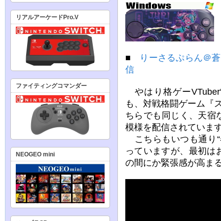
リアルアーケードPro.V
■
りーさるぷらん＠蒼
信
ファイティングコマンダー
やはり格ゲーVTube
も、対戦格闘ゲーム『
ちらでも同じく、天宿
模様を配信されていま
こちらもいつも通り“
っていますが、最初は
NEOGEO mini
の間にか緊張感が高ま