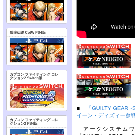
餓狼伝説 CotW PS4版
カプコン ファイティング コレ
クション2 Switch版
■
『GUILTY GEAR -S
イーン・ディズィー参
カプコン ファイティング コレ
クション2 PS4版
アークシステムワー