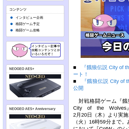
コンテンツ
インタビュー企画
格闘ゲーム予定
格闘ゲーム攻略
■
『餓狼伝説 City o
NEOGEO AES+
ート！
■
『餓狼伝説 City o
公開
対戦格闘ゲーム『餓
City of the Wo
NEOGEO AES+ Anniversary
2月20日（木）より実施
（火）16時59分まで。
において『CotW』の