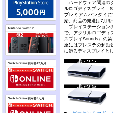
ハードウェア関連のグ
ルロゴディスプレイ Sou
プレミアムバンダイにて
始。商品の発送は7月を予
プレイステーションの
Nintendo Switch 2
で、アクリルロゴディ
スプレイSounds』
座にはプレステの起動
に飾るディスプレイと
Switch Online利用券12カ月
Switch Online利用券3カ月
■
ゲーセンミカド GUI