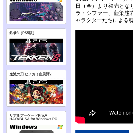
日（金）より発売とな
ラ・シファー、藍染惣
ャラクターたちによる
鉄拳8（PS5版）
鬼滅の刃 ヒノカミ血風譚2
リアルアーケードPro.V
HAYABUSA for Windows PC