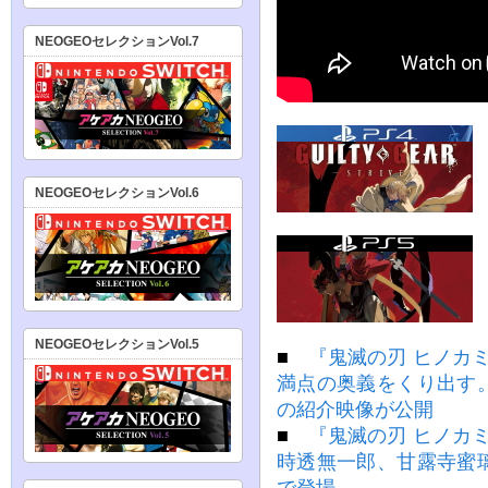
NEOGEOセレクションVol.7
NEOGEOセレクションVol.6
NEOGEOセレクションVol.5
■
『鬼滅の刃 ヒノカ
満点の奥義をくり出す
の紹介映像が公開
■
『鬼滅の刃 ヒノカ
時透無一郎、甘露寺蜜
で登場