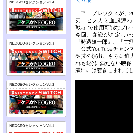
NEOGEOセレクションVol.4
アニプレックスが、20
刃 ヒノカミ血風譚2
戦-』で使用可能なプ
今回、参戦が確定した
『時透無一郎』、『甘
NEOGEOセレクションVol.3
公式YouTubeチャ
や技の演出、さらに迫
れも1分に満たない映
演出には惹きこまれて
NEOGEOセレクションVol.2
NEOGEOセレクションVol.1