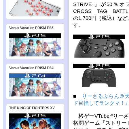
STRIVE-』が50％
CROSS TAG BA
の1,700円（税込）
す。
Venus Vacation PRISM PS5
Venus Vacation PRISM PS4
■
りーさるぷらん＠
ド目指してランクマ！
THE KING OF FIGHTERS XV
格ゲーVTuber“り
格闘ゲーム『ストリー