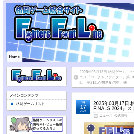
Home
2025年03月15日 格闘ゲームニ
ニメ『バーチャファイター』第19
話・第21話が無料配信中、他
メインコンテンツ
3月
2025年03月17日
格闘ゲームリスト
17
FINALS 202
2025
ニュース
,
公式情報