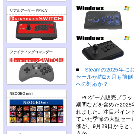
リアルアーケードPro.V
ファイティングコマンダー
■
Steamの2025
セールが約2ヵ月も前
への対応か？
NEOGEO mini
PCゲーム販売プラット
期間などを含めた202
れました。注目ポイン
ていた季節の大型セール
催が、9月29日から
うか。