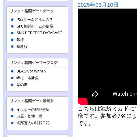
2025年03月10日
リンク：格闘ゲームデータ
PS2ゲームどうなの？
SFC格闘ゲームの部屋
SNK PERFECT DATABASE
墓標
拳新報
リンク：格闘ゲーマーブログ
BLACK or White？
峰松一本勝負
紫の書
リンク：格闘ゲーム動画系
こちらは池袋ミカドにて
イッシーの格闘分析
様です。参加者7名に
万屋・乾坤一擲
です。
光部蒼人の対戦日記