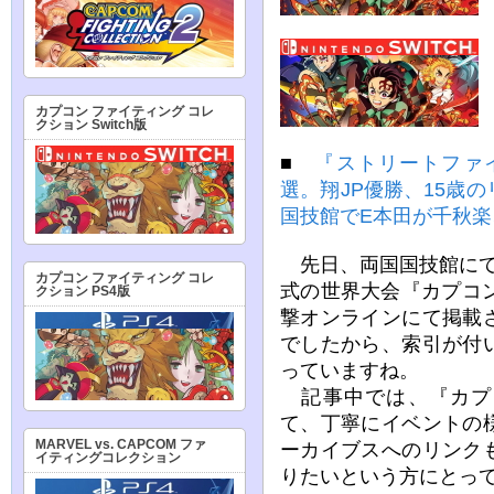
カプコン ファイティング コレ
クション Switch版
■
『ストリートファ
選。翔JP優勝、15歳
国技館でE本田が千秋楽、G
先日、両国国技館にて
カプコン ファイティング コレ
式の世界大会『カプコ
クション PS4版
撃オンラインにて掲載
でしたから、索引が付
っていますね。
記事中では、『カプコ
て、丁寧にイベントの
MARVEL vs. CAPCOM ファ
ーカイブスへのリンク
イティングコレクション
りたいという方にとっ