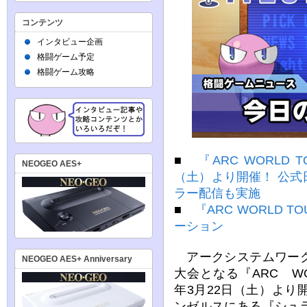
コンテンツ
インタビュー企画
格闘ゲーム予定
格闘ゲーム攻略
■
『ARC WORLD T
NEOGEO AES+
（土）より開催！ 公
ラー配信も実施
■
『ARC WORLD T
ーション
アークシステムワーク
NEOGEO AES+ Anniversary
大会となる『ARC WOR
年3月22日（土）よ
ンゼルスにある『シュ