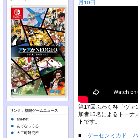
月10日
第17回ふわく杯『ヴ
リンク：格闘ゲームニュース
加者15名によるトーナ
am-net
トです。
あてなっくる
大工町研究所
■
ゲーセンミカド バ