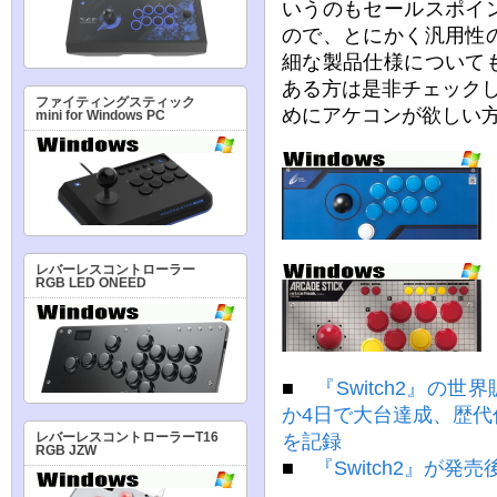
いうのもセールスポイ
ので、とにかく汎用性
細な製品仕様について
ある方は是非チェックして
ファイティングスティック
めにアケコンが欲しい
mini for Windows PC
レバーレスコントローラー
RGB LED ONEED
■
『Switch2』の
か4日で大台達成、歴
レバーレスコントローラーT16
を記録
RGB JZW
■
『Switch2』が発