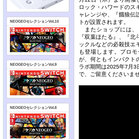
ロック・ハワードのス
ャレンジや、『餓狼伝
トが設置されます。
NEOGEOセレクションVol.10
またショップには、
『双葉ほたる』、『北
ックルなどの必殺技エ
も登場します。プロモ
が、何ともインパクト
NEOGEOセレクションVol.9
ラボ期間は2025年7月
で、ご留意くださいま
NEOGEOセレクションVol.8