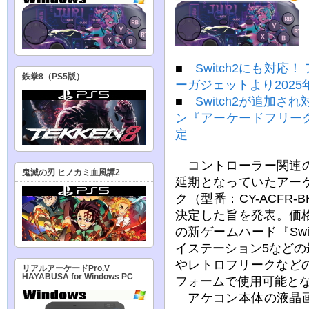
■
Switch2にも対
鉄拳8（PS5版）
ーガジェットより2025
■
Switch2が追加
ン『アーケードフリーク
定
コントローラー関連の
鬼滅の刃 ヒノカミ血風譚2
延期となっていたアー
ク（型番：CY-ACFR-
決定した旨を発表。価格
の新ゲームハード『Swi
イステーション5など
やレトロフリークなど
リアルアーケードPro.V
HAYABUSA for Windows PC
フォームで使用可能と
アケコン本体の液晶画