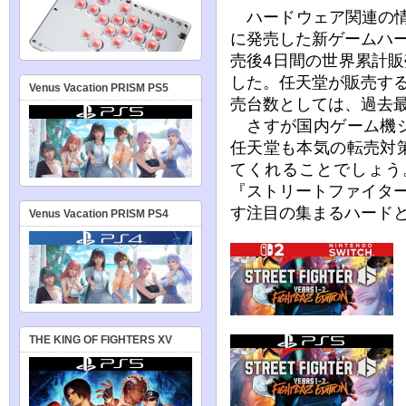
ハードウェア関連の情報
に発売した新ゲームハード『
売後4日間の世界累計販
した。任天堂が販売す
Venus Vacation PRISM PS5
売台数としては、過去
さすが国内ゲーム機シ
任天堂も本気の転売対
てくれることでしょう
『ストリートファイタ
す注目の集まるハード
Venus Vacation PRISM PS4
THE KING OF FIGHTERS XV