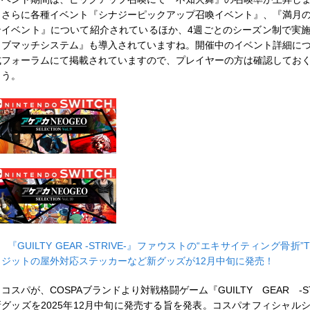
さらに各種イベント『シナジーピックアップ召喚イベント』、『満月
ンイベント』について紹介されているほか、4週ごとのシーズン制で実
ラブマッチシステム』も導入されていますね。開催中のイベント詳細に
式フォーラムにて掲載されていますので、プレイヤーの方は確認してお
ょう。
■
『GUILTY GEAR -STRIVE-』ファウストの“エキサイティング骨折
リジットの屋外対応ステッカーなど新グッズが12月中旬に発売！
スパが、COSPAブランドより対戦格闘ゲーム『GUILTY GEAR -ST
新グッズを2025年12月中旬に発売する旨を発表。コスパオフィシャル