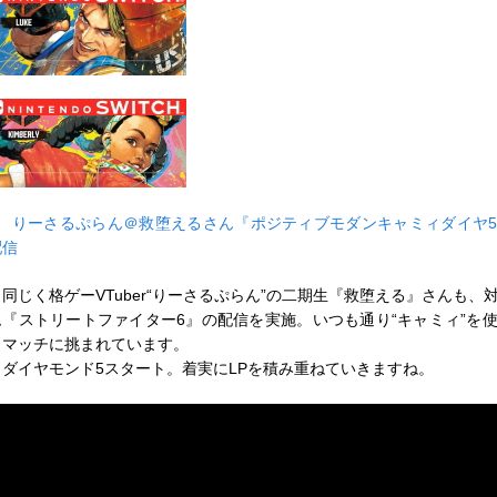
■
りーさるぷらん＠救堕えるさん『ポジティブモダンキャミィダイヤ
配信
同じく格ゲーVTuber“りーさるぷらん”の二期生『救堕える』さんも、
ム『ストリートファイター6』の配信を実施。いつも通り“キャミィ”を
クマッチに挑まれています。
ダイヤモンド5スタート。着実にLPを積み重ねていきますね。