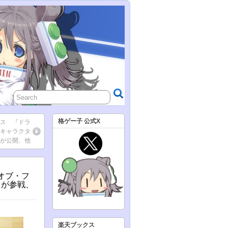
格ゲー子 公式X
ース 『ドラ
00キャラクタ
が公開、他
・オブ・フ
』が参戦、
楽天ブックス