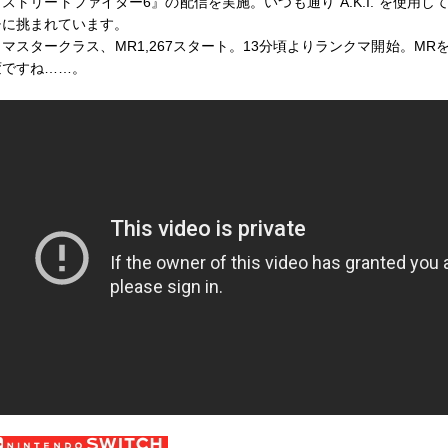
『ストリートファイター6』の配信を実施。いつも通り“A.K.I.”を使用し
チに挑まれています。
マスタークラス、MR1,267スタート。13分頃よりランクマ開始。MR
変ですね……。