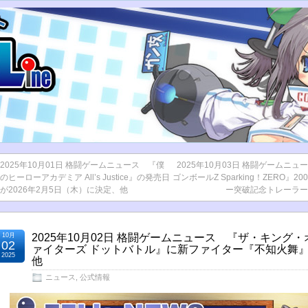
2025年10月01日 格闘ゲームニュース 『僕
2025年10月03日 格闘ゲームニュ
のヒーローアカデミア All’s Justice』の発売日
ゴンボールZ Sparking！ZERO』2
が2026年2月5日（木）に決定、他
ー突破記念トレーラー
10月
2025年10月02日 格闘ゲームニュース 『ザ・キング
02
ァイターズ ドットバトル』に新ファイター『不知火舞
2025
他
ニュース
,
公式情報