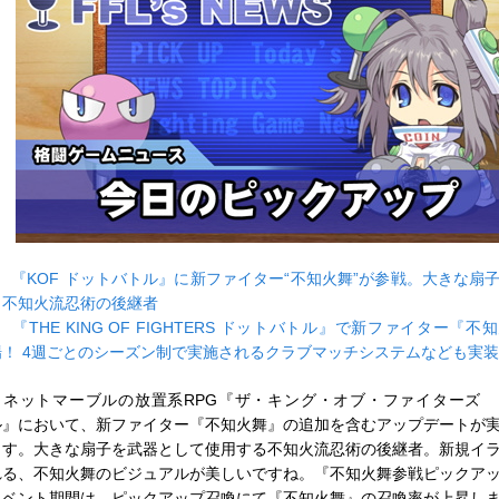
■
『KOF ドットバトル』に新ファイター“不知火舞”が参戦。大きな扇
う不知火流忍術の後継者
■
『THE KING OF FIGHTERS ドットバトル』で新ファイター『
場！ 4週ごとのシーズン制で実施されるクラブマッチシステムなども実装
ネットマーブルの放置系RPG『ザ・キング・オブ・ファイターズ 
ル』において、新ファイター『不知火舞』の追加を含むアップデートが
ます。大きな扇子を武器として使用する不知火流忍術の後継者。新規イ
れる、不知火舞のビジュアルが美しいですね。『不知火舞参戦ピックア
イベント期間は、ピックアップ召喚にて『不知火舞』の召喚率が上昇し