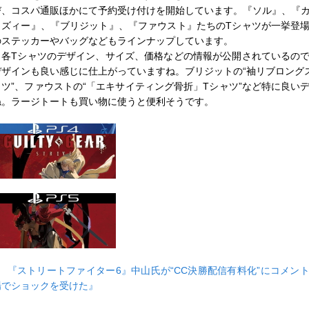
び、コスパ通販ほかにて予約受け付けを開始しています。『ソル』、『
ィズィー』、『ブリジット』、『ファウスト』たちのTシャツが一挙登
のステッカーやバッグなどもラインナップしています。
各Tシャツのデザイン、サイズ、価格などの情報が公開されているの
デザインも良い感じに仕上がっていますね。ブリジットの“袖リブロング
ャツ”、ファウストの“「エキサイティング骨折」Tシャツ”など特に良い
ね。ラージトートも買い物に使うと便利そうです。
■
『ストリートファイター6』中山氏が“CC決勝配信有料化”にコメン
場でショックを受けた』