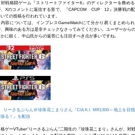
対戦格闘ゲーム『ストリートファイター6』のディレクターを務める
が、Xのコメントに返信する形で、『CAPCOM CUP 12』決勝戦の
ついての投稿を行われています。
内容については、インプレスGameWatchにて分かり易くまとめら
で、興味のある方は是非チェックなさってみてください。ユーザーから
なかに鋭く、中山氏からの返答にも注目すべき点が多いですね。
■
りーさるぷらん＠珍珠花こまりさん『C/A.K.I. MR1300～地上を
頑張る！』を配信
格ゲーVTuber“りーさるぷらん”二期生の『珍珠花こまり』さんが、対