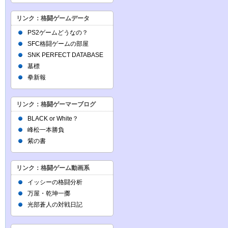
リンク：格闘ゲームデータ
PS2ゲームどうなの？
SFC格闘ゲームの部屋
SNK PERFECT DATABASE
墓標
拳新報
リンク：格闘ゲーマーブログ
BLACK or White？
峰松一本勝負
紫の書
リンク：格闘ゲーム動画系
イッシーの格闘分析
万屋・乾坤一擲
光部蒼人の対戦日記