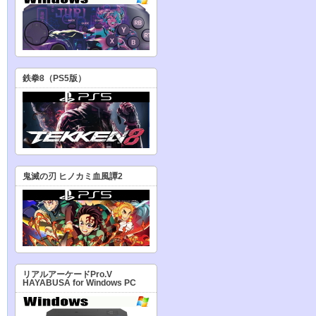
鉄拳8（PS5版）
鬼滅の刃 ヒノカミ血風譚2
リアルアーケードPro.V
HAYABUSA for Windows PC