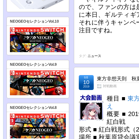
ので、ファンの方は
に本日、ギルティギア
それに伴うキャンペ
NEOGEOセレクションVol.10
注目ですね。
タグ:
ニュース
NEOGEOセレクションVol.9
9月
東方非想天則 秋葉原
10
対戦動画
2019
種目 ■
東
え
NEOGEOセレクションVol.8
概要 ■ 2
紅白戦
形式 ■ 紅白戦形式（
場所 ■ 秋葉原貸会議