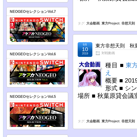
NEOGEOセレクションVol.7
タグ:
大会動画
,
東方Project
,
非想天則
9月
東方非想天則 秋葉原
10
対戦動画
NEOGEOセレクションVol.6
2019
種目 ■
東
え
概要 ■ 2
形式 ■ シ
場所 ■ 秋葉原貸会議
NEOGEOセレクションVol.5
タグ:
大会動画
,
東方Project
,
非想天則