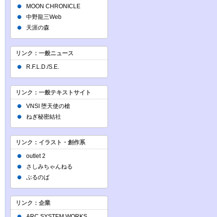
MOON CHRONICLE
中野龍三Web
天涯の森
リンク：一般ニュース
R.F.L.D./S.E.
リンク：一般テキストサイト
VNSI 堕天使の槍
ねぎ秘密結社
リンク：イラスト・創作系
outlet 2
さしみちゃんねる
ぶるのば
リンク：企業
ARC SYSTEM WORKS