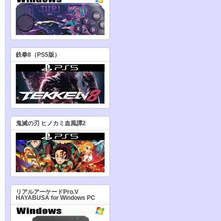
鉄拳8（PS5版）
鬼滅の刃 ヒノカミ血風譚2
リアルアーケードPro.V
HAYABUSA for Windows PC