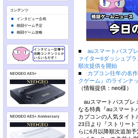
コンテンツ
インタビュー企画
格闘ゲーム予定
格闘ゲーム攻略
■
auスマートパスプ
ァイターIIダッシュプ
順次提供を開始
■
カプコン往年の名作
NEOGEO AES+
クゲーム』のラインナ
（情報提供：neo様）
auスマートパスプレ
なる特典『auスマー
カプコンの人気タイト
NEOGEO AES+ Anniversary
23日より『ストリート
らに6月以降順次追加