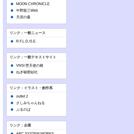
MOON CHRONICLE
中野龍三Web
天涯の森
リンク：一般ニュース
R.F.L.D./S.E.
リンク：一般テキストサイト
VNSI 堕天使の槍
ねぎ秘密結社
リンク：イラスト・創作系
outlet 2
さしみちゃんねる
ぶるのば
リンク：企業
ARC SYSTEM WORKS