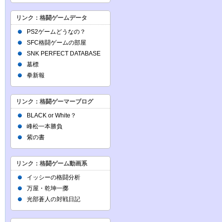
リンク：格闘ゲームデータ
PS2ゲームどうなの？
SFC格闘ゲームの部屋
SNK PERFECT DATABASE
墓標
拳新報
リンク：格闘ゲーマーブログ
BLACK or White？
峰松一本勝負
紫の書
リンク：格闘ゲーム動画系
イッシーの格闘分析
万屋・乾坤一擲
光部蒼人の対戦日記