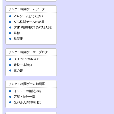
リンク：格闘ゲームデータ
PS2ゲームどうなの？
SFC格闘ゲームの部屋
SNK PERFECT DATABASE
墓標
拳新報
リンク：格闘ゲーマーブログ
BLACK or White？
峰松一本勝負
紫の書
リンク：格闘ゲーム動画系
イッシーの格闘分析
万屋・乾坤一擲
光部蒼人の対戦日記