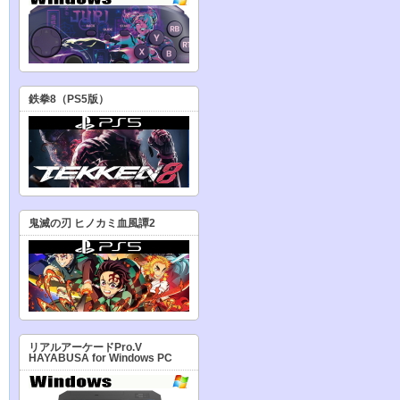
鉄拳8（PS5版）
鬼滅の刃 ヒノカミ血風譚2
リアルアーケードPro.V
HAYABUSA for Windows PC