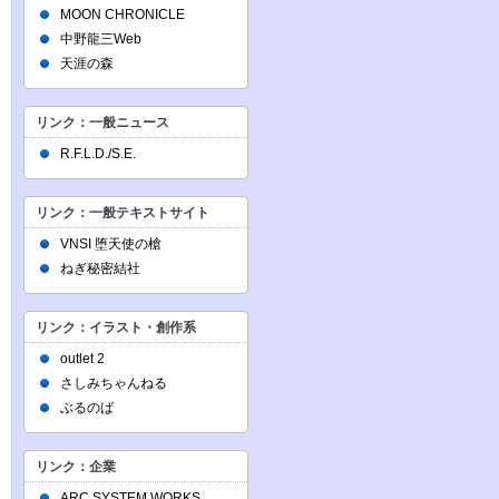
MOON CHRONICLE
中野龍三Web
天涯の森
リンク：一般ニュース
R.F.L.D./S.E.
リンク：一般テキストサイト
VNSI 堕天使の槍
ねぎ秘密結社
リンク：イラスト・創作系
outlet 2
さしみちゃんねる
ぶるのば
リンク：企業
ARC SYSTEM WORKS