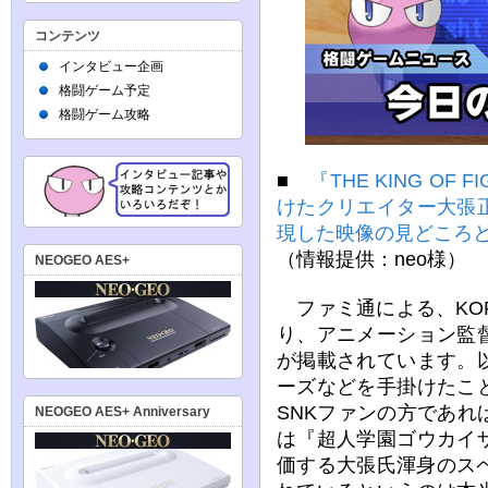
コンテンツ
インタビュー企画
格闘ゲーム予定
格闘ゲーム攻略
■
『THE KING OF
けたクリエイター大張
現した映像の見どころ
（情報提供：neo様）
NEOGEO AES+
ファミ通による、KO
り、アニメーション監
が掲載されています。
ーズなどを手掛けたこ
SNKファンの方であ
NEOGEO AES+ Anniversary
は『超人学園ゴウカイ
価する大張氏渾身のス