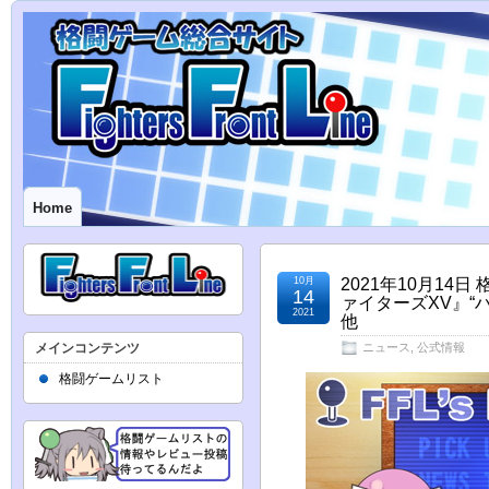
Home
10月
2021年10月1
14
ァイターズXV』“
2021
他
メインコンテンツ
ニュース
,
公式情報
格闘ゲームリスト