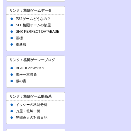
リンク：格闘ゲームデータ
PS2ゲームどうなの？
SFC格闘ゲームの部屋
SNK PERFECT DATABASE
墓標
拳新報
リンク：格闘ゲーマーブログ
BLACK or White？
峰松一本勝負
紫の書
リンク：格闘ゲーム動画系
イッシーの格闘分析
万屋・乾坤一擲
光部蒼人の対戦日記