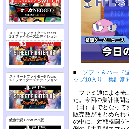
ストリートファイター6 Years
1-2 ファイターズエディション
■
ソフト＆ハード週
ストリートファイター6 Years
ップ10入り 集計期間
1-2 ファイターズエディション
ファミ通による売上
た。今回の集計期間は、
（日）までとなって
販売数がまとめられて
餓狼伝説 CotW PS5版
の中に、対戦格闘ゲ
例の『大乱闘スマッシ