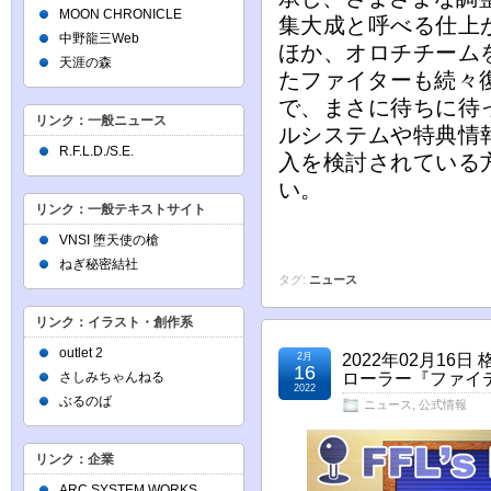
MOON CHRONICLE
集大成と呼べる仕上
中野龍三Web
ほか、オロチチーム
天涯の森
たファイターも続々復
で、まさに待ちに待
リンク：一般ニュース
ルシステムや特典情
R.F.L.D./S.E.
入を検討されている
い。
リンク：一般テキストサイト
VNSI 堕天使の槍
ねぎ秘密結社
タグ:
ニュース
リンク：イラスト・創作系
outlet 2
2月
2022年02月16
16
さしみちゃんねる
ローラー『ファイ
2022
ぶるのば
ニュース
,
公式情報
リンク：企業
ARC SYSTEM WORKS