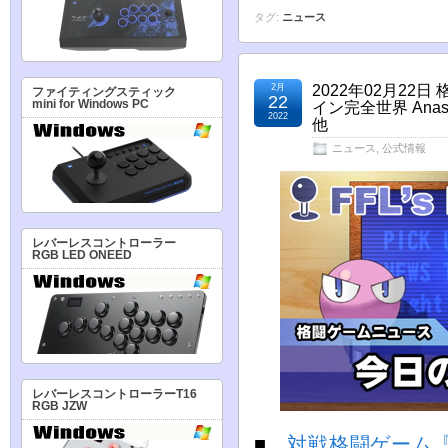
タグ:
ニュース
2月
2022年02月22
ファイティングスティック
22
mini for Windows PC
イン完全世界 Ana
2022
他
ニュース
,
公式情報
レバーレスコントローラー
RGB LED ONEED
レバーレスコントローラーT16
RGB JZW
■
対戦格闘ゲーム『