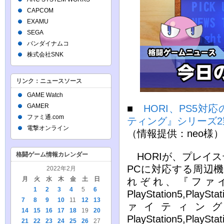
CAPCOM
EXAMU
SEGA
バンダイナムコ
株式会社SNK
リンク：ニュースソース
GAME Watch
GAMER
■
HORI、PS5
ファミ通.com
ティング』シリーズ2
電撃オンライン
（情報提供：neo様）
格闘ゲーム情報カレンダー
HORIが、プレイス
PCに対応する周辺機
2022年2月
月
火
水
木
金
土
日
れぞれ、『ファイ
1
2
3
4
5
6
PlayStation5,Pla
7
8
9
10
11
12
13
ァイティング
14
15
16
17
18
19
20
PlayStation5,Pl
21
22
23
24
25
26
27