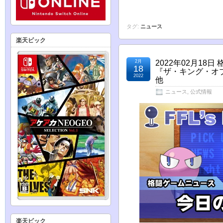
タグ:
ニュース
楽天ビック
2月
2022年02月1
18
『ザ・キング・オ
2022
他
ニュース
,
公式情報
楽天ビック