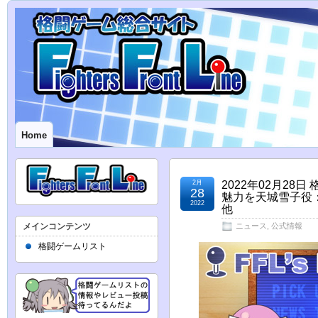
Home
2月
2022年02月28
28
魅力を天城雪子役
2022
他
メインコンテンツ
ニュース
,
公式情報
格闘ゲームリスト