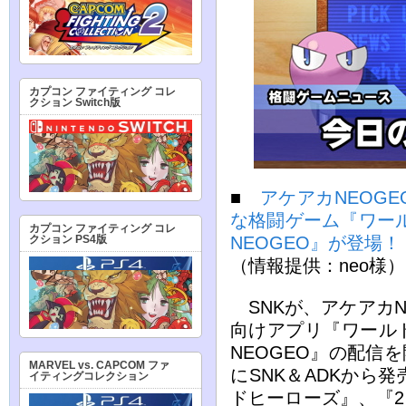
カプコン ファイティング コレ
クション Switch版
■
アケアカNEOG
な格闘ゲーム『ワー
カプコン ファイティング コレ
クション PS4版
NEOGEO』が登場！
（情報提供：neo様）
SNKが、アケアカN
向けアプリ『ワール
NEOGEO』の配信を
MARVEL vs. CAPCOM ファ
にSNK＆ADKから
イティングコレクション
ドヒーローズ』、『2