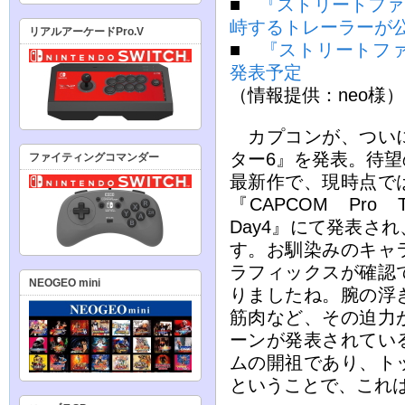
■
『ストリートファ
峙するトレーラーが
リアルアーケードPro.V
■
『ストリートファ
発表予定
（情報提供：neo様）
カプコンが、ついに
ター6』を発表。待
ファイティングコマンダー
最新作で、現時点で
『CAPCOM Pro
Day4』にて発表さ
す。お馴染みのキャ
ラフィックスが確認
NEOGEO mini
りましたね。腕の浮
筋肉など、その迫力
ーンが発表されてい
ムの開祖であり、ト
ということで、これ