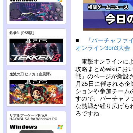
鉄拳8（PS5版）
■
『バーチャファイ
オンライン3on3大
電撃オンラインによ
攻略まとめwikiに
鬼滅の刃 ヒノカミ血風譚2
戦』のページが新設
月25日に催される
ションや参加チーム
すので、バーチャフ
な熱戦が繰り広げら
ろですね。
リアルアーケードPro.V
HAYABUSA for Windows PC