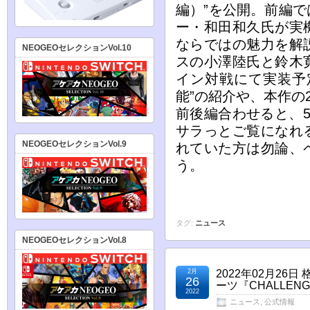
編）”を公開。前編
ー・和田和久氏が実
ならではの魅力を解
NEOGEOセレクションVol.10
スの小澤陸氏と鈴木
イン対戦にて実装予
能”の紹介や、本作の
前後編合わせると、
サラっとご覧になれ
NEOGEOセレクションVol.9
れていた方は勿論、
う。
タグ:
ニュース
NEOGEOセレクションVol.8
2月
2022年02月2
26
ーツ『CHALLENG
2022
ニュース
,
公式情報