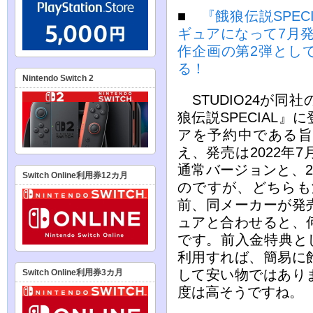
■
『餓狼伝説SPE
ギュアになって7月
作企画の第2弾とし
る！
Nintendo Switch 2
STUDIO24が同
狼伝説SPECIAL
アを予約中である旨
え、発売は2022年7
通常バージョンと、
Switch Online利用券12カ月
のですが、どちらも
前、同メーカーが発
ュアと合わせると、
です。前入金特典と
利用すれば、簡易に
して安い物ではあり
Switch Online利用券3カ月
度は高そうですね。