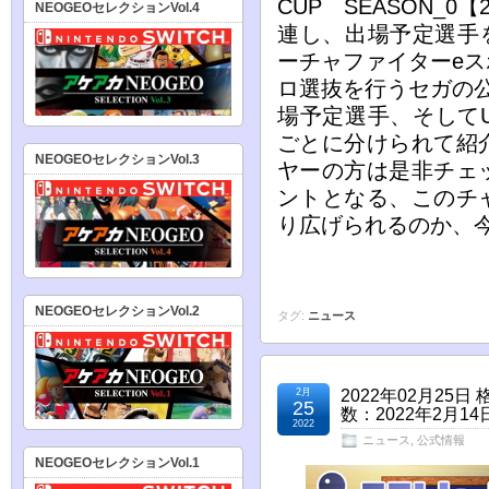
CUP SEASON_0
NEOGEOセレクションVol.4
連し、出場予定選手
ーチャファイターe
ロ選抜を行うセガの公
場予定選手、そして
ごとに分けられて紹
NEOGEOセレクションVol.3
ヤーの方は是非チェ
ントとなる、このチ
り広げられるのか、
NEOGEOセレクションVol.2
タグ:
ニュース
2月
2022年02月2
25
数：2022年2月1
2022
ニュース
,
公式情報
NEOGEOセレクションVol.1