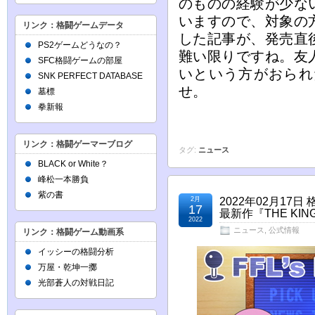
のものの経験が少な
いますので、対象の
リンク：格闘ゲームデータ
した記事が、発売直
PS2ゲームどうなの？
難い限りですね。友
SFC格闘ゲームの部屋
いという方がおられ
SNK PERFECT DATABASE
せ。
墓標
拳新報
リンク：格闘ゲーマーブログ
タグ:
ニュース
BLACK or White？
峰松一本勝負
紫の書
2月
2022年02月17
17
最新作『THE KIN
2022
ニュース
,
公式情報
リンク：格闘ゲーム動画系
イッシーの格闘分析
万屋・乾坤一擲
光部蒼人の対戦日記