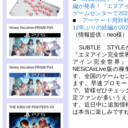
編が発表！『エヌアイン
ゲームセンターで20
■
アーケード用対
12年ぶりの続編が20
Venus Vacation PRISM PS5
（情報提供：neo様）
SUBTLE STY
『エヌアイン完全世界 
アイン完全世界』
Venus Vacation PRISM PS4
NESiCAxLive
す。全国のゲームセン
ます。早速プロモー
で、皆様ぜひチェッ
定ファンが多いうえ
す。近日中に追加情
THE KING OF FIGHTERS XV
は本当に楽しみです