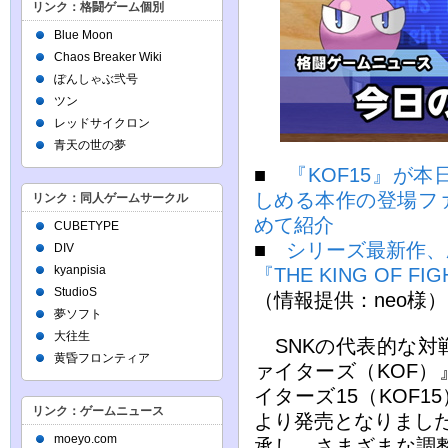
リンク：格闘ゲーム個別
Blue Moon
Chaos Breaker Wiki
ぽんしゃぶ弐号
ツン
レッドサイクロン
青天の世の夢
■
『KOF15』が
しめる本作の登場フ
リンク：同人ゲームサークル
めて紹介
CUBETYPE
■
シリーズ最新作、
DIV
kyanpisia
『THE KING OF F
StudioS
（情報提供：neo様）
夢ソフト
大往生
SNKの代表的な対
黄昏フロンティア
ァイターズ（KOF
イターズ15（KOF1
リンク：ゲームニュース
より発売となりました
moeyo.com
承し、さまざまな調