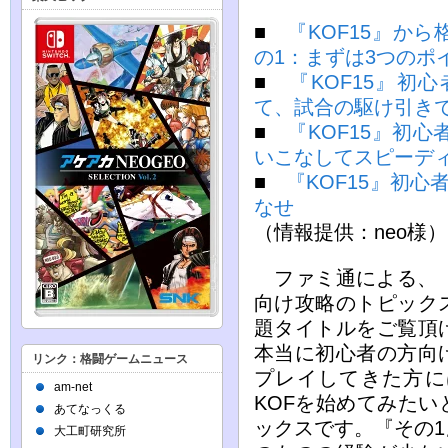
■
『KOF15』か
の1：まずは3つのポ
■
『KOF15』初
て、試合の駆け引き
■
『KOF15』初
いこなしてスピーデ
■
『KOF15』初心
なせ
（情報提供：neo様）
ファミ通による、『
向け攻略のトピック
題タイトルをご覧頂
本当に初心者の方向
リンク：格闘ゲームニュース
プレイしてきた方に
am-net
KOFを始めてみた
あてなっくる
ックスです。『その
大工町研究所