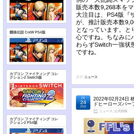
販売本数9,268本
大注目は、PS4版『
が、推計販売本数9,
となっています。と
餓狼伝説 CotW PS4版
心ですね。ちなみに
わらずSwitch一強
ですね。
カプコン ファイティング コレ
タグ:
ニュース
クション2 Switch版
2月
2022年02月24
24
ドヒーローズパーフ
2022
ニュース
,
公式情報
カプコン ファイティング コレ
クション2 PS4版