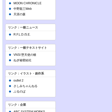
MOON CHRONICLE
中野龍三Web
天涯の森
リンク：一般ニュース
R.F.L.D./S.E.
リンク：一般テキストサイト
VNSI 堕天使の槍
ねぎ秘密結社
リンク：イラスト・創作系
outlet 2
さしみちゃんねる
ぶるのば
リンク：企業
ARC SYSTEM WORKS