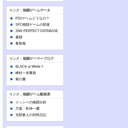
リンク：格闘ゲームデータ
PS2ゲームどうなの？
SFC格闘ゲームの部屋
SNK PERFECT DATABASE
墓標
拳新報
リンク：格闘ゲーマーブログ
BLACK or White？
峰松一本勝負
紫の書
リンク：格闘ゲーム動画系
イッシーの格闘分析
万屋・乾坤一擲
光部蒼人の対戦日記