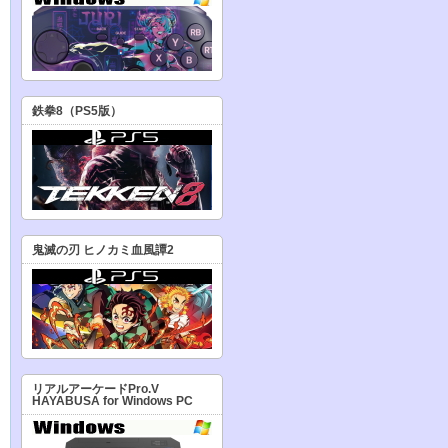
鉄拳8（PS5版）
鬼滅の刃 ヒノカミ血風譚2
リアルアーケードPro.V
HAYABUSA for Windows PC