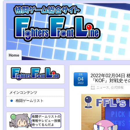
Home
2月
2022年02月0
04
『KOF』対戦史そ
2022
ニュース
,
公式情報
メインコンテンツ
格闘ゲームリスト