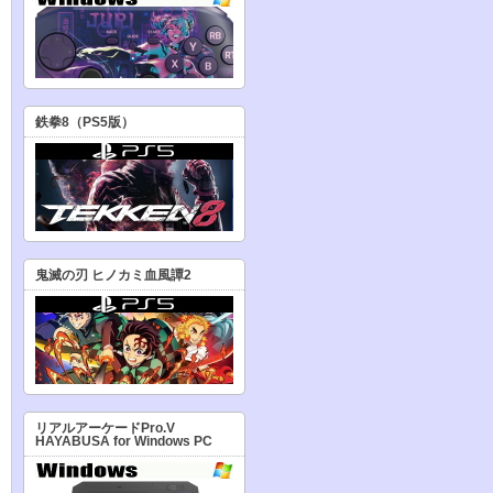
鉄拳8（PS5版）
鬼滅の刃 ヒノカミ血風譚2
リアルアーケードPro.V
HAYABUSA for Windows PC