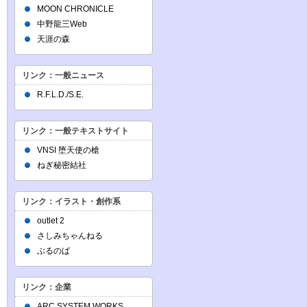
MOON CHRONICLE
中野龍三Web
天涯の森
リンク：一般ニュース
R.F.L.D./S.E.
リンク：一般テキストサイト
VNSI 堕天使の槍
ねぎ秘密結社
リンク：イラスト・創作系
outlet 2
さしみちゃんねる
ぶるのば
リンク：企業
ARC SYSTEM WORKS