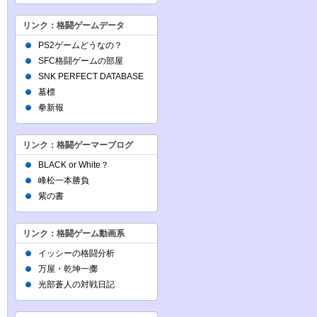
リンク：格闘ゲームデータ
PS2ゲームどうなの？
SFC格闘ゲームの部屋
SNK PERFECT DATABASE
墓標
拳新報
リンク：格闘ゲーマーブログ
BLACK or White？
峰松一本勝負
紫の書
リンク：格闘ゲーム動画系
イッシーの格闘分析
万屋・乾坤一擲
光部蒼人の対戦日記