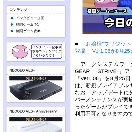
コンテンツ
インタビュー企画
格闘ゲーム予定
格闘ゲーム攻略
■
“お嬢様”ブリジットが『
登場！ Ver1.06が8月2
アークシステムワーク
GEAR -STRIVE
NEOGEO AES+
『Ver1.06』を8月
は、新規プレイアブル
なお、アップデートに先
バーメンテナンスが実施
ったゲームがプレイで
NEOGEO AES+ Anniversary
利用不可となりますの