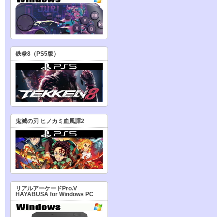
鉄拳8（PS5版）
鬼滅の刃 ヒノカミ血風譚2
リアルアーケードPro.V
HAYABUSA for Windows PC