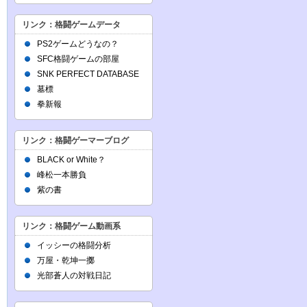
リンク：格闘ゲームデータ
PS2ゲームどうなの？
SFC格闘ゲームの部屋
SNK PERFECT DATABASE
墓標
拳新報
リンク：格闘ゲーマーブログ
BLACK or White？
峰松一本勝負
紫の書
リンク：格闘ゲーム動画系
イッシーの格闘分析
万屋・乾坤一擲
光部蒼人の対戦日記