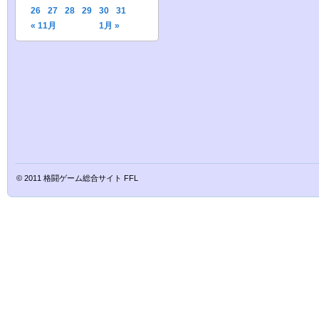
26
27
28
29
30
31
« 11月
1月 »
© 2011
格闘ゲーム総合サイト FFL