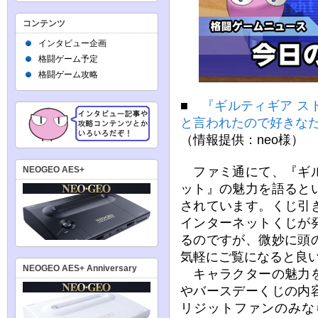
コンテンツ
インタビュー企画
格闘ゲーム予定
格闘ゲーム攻略
■
『ギルティギア ス
と言われたので好きな
（情報提供：neo様）
ファミ通にて、『ギル
NEOGEO AES+
ット』の魅力を語ると
されています。くじ引
インターネットくじが
るのですが、微妙に頭
気軽にご覧になると良
NEOGEO AES+ Anniversary
キャラクターの魅力を
やバースデーくじの内
リジットファンのみな