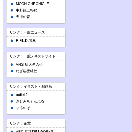
MOON CHRONICLE
中野龍三Web
天涯の森
リンク：一般ニュース
R.F.L.D./S.E.
リンク：一般テキストサイト
VNSI 堕天使の槍
ねぎ秘密結社
リンク：イラスト・創作系
outlet 2
さしみちゃんねる
ぶるのば
リンク：企業
ARC SYSTEM WORKS