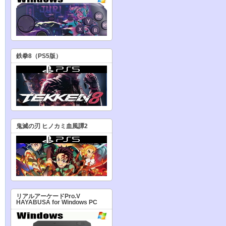
鉄拳8（PS5版）
鬼滅の刃 ヒノカミ血風譚2
リアルアーケードPro.V
HAYABUSA for Windows PC