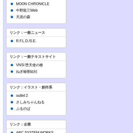
MOON CHRONICLE
中野龍三Web
天涯の森
リンク：一般ニュース
R.F.L.D./S.E.
リンク：一般テキストサイト
VNSI 堕天使の槍
ねぎ秘密結社
リンク：イラスト・創作系
outlet 2
さしみちゃんねる
ぶるのば
リンク：企業
ARC SYSTEM WORKS