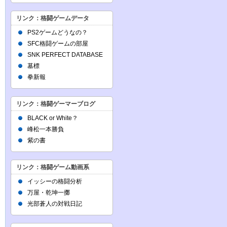
リンク：格闘ゲームデータ
PS2ゲームどうなの？
SFC格闘ゲームの部屋
SNK PERFECT DATABASE
墓標
拳新報
リンク：格闘ゲーマーブログ
BLACK or White？
峰松一本勝負
紫の書
リンク：格闘ゲーム動画系
イッシーの格闘分析
万屋・乾坤一擲
光部蒼人の対戦日記