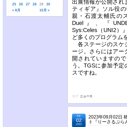
出展情報が公開され
25
26
27
28
29
30
ティギア』ソル役の
« 8月
10月 »
親・石渡太輔氏の
Duel』、『UND
Sys:Celes（U
ど多くのプログラム
各ステージのスケジ
ージ。さらにはアー
開されていますので
う。TGSに参加予
スですね。
タグ:
ニュース
9月
2023年09月02
02
ト『りーさるぷら
2023