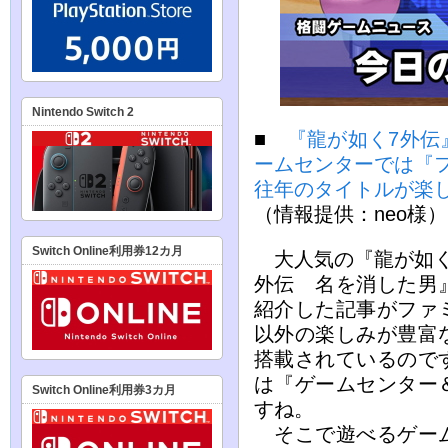
Nintendo Switch 2
■
『龍が如く7外伝
ームセンターでは『
往年のタイトルが楽
（情報提供：neo様）
Switch Online利用券12カ月
大人気の『龍が如く
外伝 名を消した男
紹介した記事がファ
以外の楽しみが豊富
搭載されているので
は『ゲームセンター
Switch Online利用券3カ月
すね。
そこで遊べるゲーム