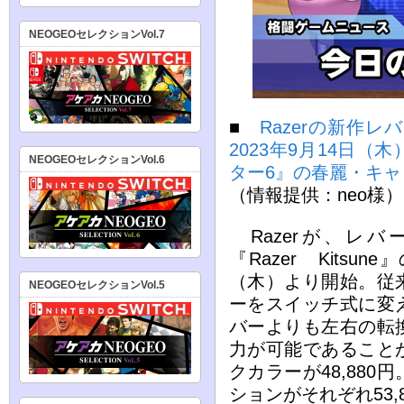
NEOGEOセレクションVol.7
■
Razerの新作レ
2023年9月14日
NEOGEOセレクションVol.6
ター6』の春麗・キ
（情報提供：neo様）
Razerが、レ
『Razer Kitsu
（木）より開始。従
NEOGEOセレクションVol.5
ーをスイッチ式に変
バーよりも左右の転
力が可能であること
クカラーが48,88
ションがそれぞれ53,