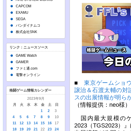
CAPCOM
EXAMU
SEGA
バンダイナムコ
株式会社SNK
リンク：ニュースソース
GAME Watch
GAMER
ファミ通.com
電撃オンライン
■
東京ゲームショウ
譲治＆石渡太輔の対
格闘ゲーム情報カレンダー
スの出展情報が明ら
2023年9月
（情報提供：neo様）
月
火
水
木
金
土
日
1
2
3
4
5
6
7
8
9
10
国内最大規模のゲ
11
12
13
14
15
16
17
2023（TGS202
18
19
20
21
22
23
24