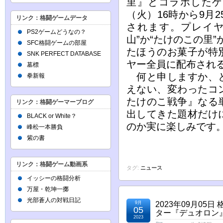
里』とコラボしたゲー
（火）16時から9月
リンク：格闘ゲームデータ
されます。プレイヤ
PS2ゲームどうなの？
山”か“たけのこの里
SFC格闘ゲームの部屋
たほうのお菓子が特
SNK PERFECT DATABASE
ヤー全員に配布され
墓標
何と申しますか、と
拳新報
えない、変わったコ
たけのこ戦争』なる
リンク：格闘ゲーマーブログ
出してきた題材だけ
BLACK or White？
のか実に楽しみです
峰松一本勝負
紫の書
リンク：格闘ゲーム動画系
タグ:
ニュース
イッシーの格闘分析
万屋・乾坤一擲
光部蒼人の対戦日記
9月
2023年09月05
05
ター『デュオロン』
2023