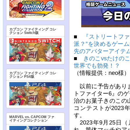
カプコン ファイティング コレ
クション Switch版
■
『ストリートファ
派？”を決めるゲー
先のアバターアイテ
■
きのこvsたけの
世界でも勃発！？
（情報提供：neo様）
カプコン ファイティング コレ
クション PS4版
以前に予告がありま
トファイター6』の
治のお菓子きのこの
コンテストが2023
す。
MARVEL vs. CAPCOM ファ
イティングコレクション
2023年9月25日
れ、筐体マッチやア