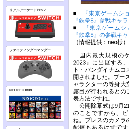
リアルアーケードPro.V
■
『東京ゲームショ
『鉄拳8』参戦キャ
■
『東京ゲームシ
『鉄拳8』の参戦キ
（情報提供：neo様）
ファイティングコマンダー
国内最大規模のゲ
2023』に出展す
ト・バンダイナムコ
開されました。ブー
ャラクターの等身大
露目が行われるとの
NEOGEO mini
表方法ですね。
公開除幕式は9月21
のことですから、ビ
ね。プレスのカメラ
配信もあるはずです