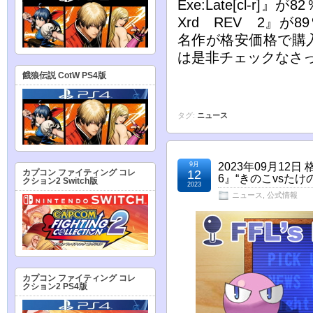
Exe:Late[cl-r]
Xrd REV 2』が
名作が格安価格で購
は是非チェックなさ
餓狼伝説 CotW PS4版
タグ:
ニュース
9月
2023年09月1
12
カプコン ファイティング コレ
6』“きのこvsた
クション2 Switch版
2023
ニュース
,
公式情報
カプコン ファイティング コレ
クション2 PS4版