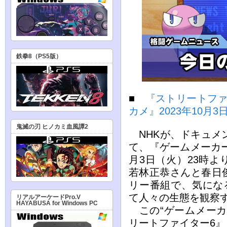
鉄拳8（PS5版）
■
『ストリートファイ
カメ』2023年10
鬼滅の刃 ヒノカミ血風譚2
NHKが、ドキュメン
て、『ゲームメーカー
月3日（火）23時
若林正恭さんと春日
リー番組で、気にな
て人々の生態を観察
リアルアーケードPro.V
HAYABUSA for Windows PC
この“ゲームメーカ
リートファイター6