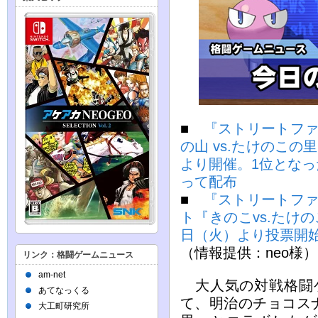
■
『ストリートファ
の山 vs.たけのこの
より開催。1位とな
って配布
■
『ストリートファ
ト『きのこvs.たけの
日（火）より投票開
（情報提供：neo様）
リンク：格闘ゲームニュース
am-net
大人気の対戦格闘ゲ
あてなっくる
て、明治のチョコス
大工町研究所