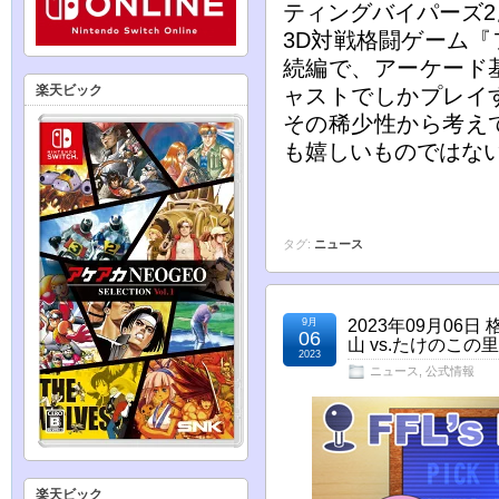
ティングバイパーズ
3D対戦格闘ゲーム
続編で、アーケード基
楽天ビック
ャストでしかプレイ
その稀少性から考え
も嬉しいものではな
タグ:
ニュース
9月
2023年09月0
06
山 vs.たけのこ
2023
ニュース
,
公式情報
楽天ビック