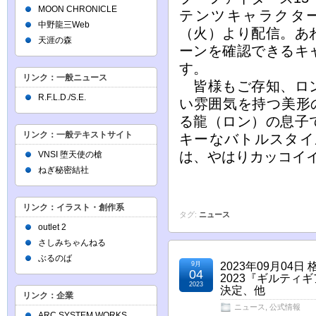
MOON CHRONICLE
テンツキャラクター
中野龍三Web
（火）より配信。あ
天涯の森
ーンを確認できるキ
す。
リンク：一般ニュース
皆様もご存知、ロン
R.F.L.D./S.E.
い雰囲気を持つ美形
る龍（ロン）の息子
リンク：一般テキストサイト
キーなバトルスタイ
は、やはりカッコイ
VNSI 堕天使の槍
ねぎ秘密結社
リンク：イラスト・創作系
タグ:
ニュース
outlet 2
さしみちゃんねる
ぶるのば
9月
2023年09月0
04
2023『ギルティ
2023
決定、他
リンク：企業
ニュース
,
公式情報
ARC SYSTEM WORKS