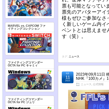
票も可能となってい
票先のアバターアイ
様もぜひご参加なさ
く新しいゲーム内イ
MARVEL vs. CAPCOM ファ
イティングコレクション
ベントとは思えませ
す（笑）。
タグ:
ニュース
ファイティングコマンダー
OCTA for PC キャミィ
9月
2023年09月1
11
NHK『100カメ
2023
ニュース
,
公式情報
ファイティングコマンダー
OCTA for PC ジュリ