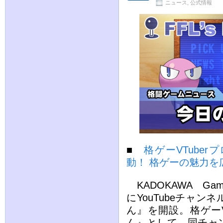
ニュース
,
公式情報
■
格ゲーVTube
動！ 格ゲーの魅力を広
KADOKAWA Gam
にYouTubeチャ
ん』を開設。格ゲーV
ん』として、同チャ