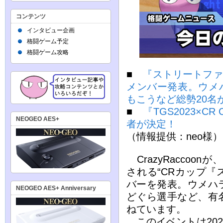
コンテンツ
インタビュー企画
格闘ゲーム予定
格闘ゲーム攻略
■
『ストリートファイ
メンバー発表。ウメハ
もこうなど総勢20名
■
『TGS2023×
NEOGEO AES+
者が決定！
（情報提供：neo様）
CrazyRaccoo
される“CRカップ『
バーを発表。ウメハ
NEOGEO AES+ Anniversary
どぐら選手など、有
ねています。
このイベントは202