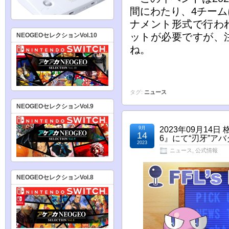
間にわたり、4チー
ナメント形式で行わ
ットが必要ですが、
NEOGEOセレクションVol.10
ね。
タグ:
ニュース
NEOGEOセレクションVol.9
9月
2023年09月1
14
6』にて“刃牙”ア
2023
ニュース
,
公式情報
NEOGEOセレクションVol.8