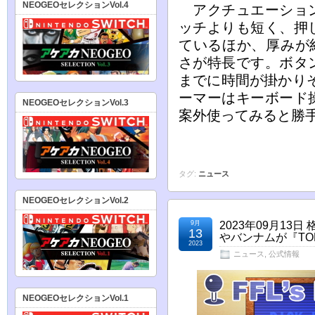
NEOGEOセレクションVol.4
アクチュエーション
ッチよりも短く、押
ているほか、厚みが
さが特長です。ボタ
までに時間が掛かり
ーマーはキーボード
NEOGEOセレクションVol.3
案外使ってみると勝
タグ:
ニュース
NEOGEOセレクションVol.2
9月
2023年09月1
13
やバンナムが『TOK
2023
ニュース
,
公式情報
NEOGEOセレクションVol.1