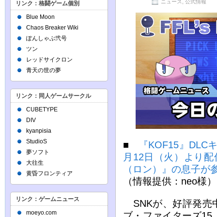
ニュース
,
公式情報
リンク：格闘ゲーム個別
Blue Moon
Chaos Breaker Wiki
ぽんしゃぶ弐号
ツン
レッドサイクロン
青天の世の夢
リンク：同人ゲームサークル
CUBETYPE
DIV
kyanpisia
StudioS
■
『KOF15』DL
夢ソフト
月12日（火）より配
大往生
（ロン）』の息子が
黄昏フロンティア
（情報提供：neo様）
リンク：ゲームニュース
SNKが、好評発売
moeyo.com
ブ・ファイターズ15