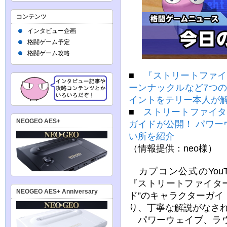
コンテンツ
インタビュー企画
格闘ゲーム予定
格闘ゲーム攻略
■
『ストリートファイ
ーンナックルなど7つ
イントをテリー本人が
■
ストリートファイタ
NEOGEO AES+
ガイドが公開！ パワ
い所を紹介
（情報提供：neo様）
カプコン公式のYouTub
『ストリートファイタ
NEOGEO AES+ Anniversary
ド”のキャラクターガ
り、丁寧な解説がなさ
パワーウェイブ、ラウ