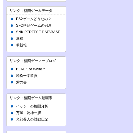
リンク：格闘ゲームデータ
PS2ゲームどうなの？
SFC格闘ゲームの部屋
SNK PERFECT DATABASE
墓標
拳新報
リンク：格闘ゲーマーブログ
BLACK or White？
峰松一本勝負
紫の書
リンク：格闘ゲーム動画系
イッシーの格闘分析
万屋・乾坤一擲
光部蒼人の対戦日記