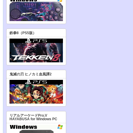
鉄拳8（PS5版）
鬼滅の刃 ヒノカミ血風譚2
リアルアーケードPro.V
HAYABUSA for Windows PC