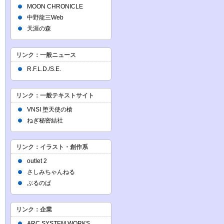
MOON CHRONICLE
中野龍三Web
天涯の森
リンク：一般ニュース
R.F.L.D./S.E.
リンク：一般テキストサイト
VNSI 堕天使の槍
ねぎ秘密結社
リンク：イラスト・創作系
outlet 2
さしみちゃんねる
ぶるのば
リンク：企業
ARC SYSTEM WORKS