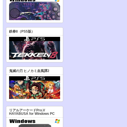
鉄拳8（PS5版）
鬼滅の刃 ヒノカミ血風譚2
リアルアーケードPro.V
HAYABUSA for Windows PC