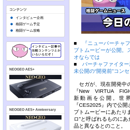
コンテンツ
インタビュー企画
格闘ゲーム予定
格闘ゲーム攻略
■
『ニューバーチャフ
プトムービーが公開。
オならでは
■
バーチャファイター新作『N
NEOGEO AES+
未公開の“開発前”コン
セガが、現在開発中の
『New VIRTUA 
新動画を公開。世
『CES2025』内で
NEOGEO AES+ Anniversary
プトムービーにあたりま
ロ”と呼ばれるものに
品と異なるとのこと。