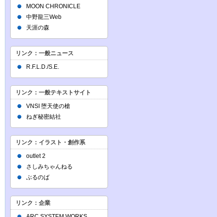
MOON CHRONICLE
中野龍三Web
天涯の森
リンク：一般ニュース
R.F.L.D./S.E.
リンク：一般テキストサイト
VNSI 堕天使の槍
ねぎ秘密結社
リンク：イラスト・創作系
outlet 2
さしみちゃんねる
ぶるのば
リンク：企業
ARC SYSTEM WORKS