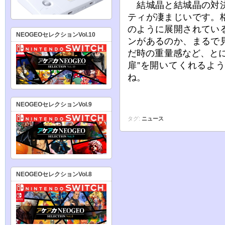
結城晶と結城晶の対決
ティが凄まじいです。
のように展開されてい
NEOGEOセレクションVol.10
ンがあるのか、まるで
だ時の重量感など、と
扉”を開いてくれるよ
ね。
NEOGEOセレクションVol.9
タグ:
ニュース
NEOGEOセレクションVol.8