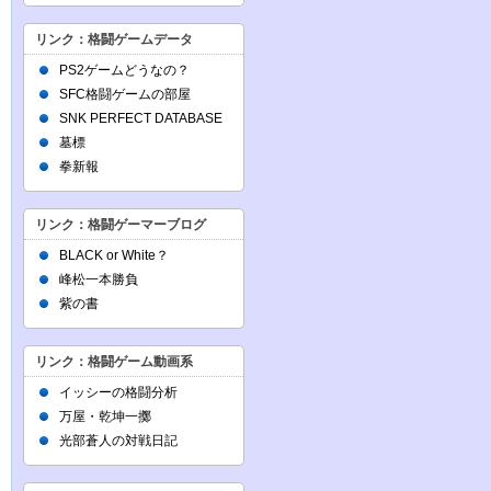
リンク：格闘ゲームデータ
PS2ゲームどうなの？
SFC格闘ゲームの部屋
SNK PERFECT DATABASE
墓標
拳新報
リンク：格闘ゲーマーブログ
BLACK or White？
峰松一本勝負
紫の書
リンク：格闘ゲーム動画系
イッシーの格闘分析
万屋・乾坤一擲
光部蒼人の対戦日記