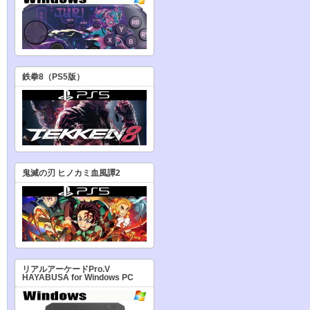
鉄拳8（PS5版）
鬼滅の刃 ヒノカミ血風譚2
リアルアーケードPro.V
HAYABUSA for Windows PC