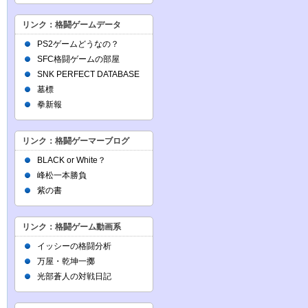
リンク：格闘ゲームデータ
PS2ゲームどうなの？
SFC格闘ゲームの部屋
SNK PERFECT DATABASE
墓標
拳新報
リンク：格闘ゲーマーブログ
BLACK or White？
峰松一本勝負
紫の書
リンク：格闘ゲーム動画系
イッシーの格闘分析
万屋・乾坤一擲
光部蒼人の対戦日記