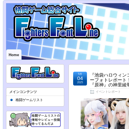
Home
5月
『池袋ハロウィンコ
04
ーフォトレポート
2025
『原神』の神里綾
メインコンテンツ
イベントレポート
格闘ゲームリスト