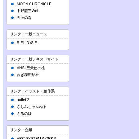
MOON CHRONICLE
中野龍三Web
天涯の森
リンク：一般ニュース
R.F.L.D./S.E.
リンク：一般テキストサイト
VNSI 堕天使の槍
ねぎ秘密結社
リンク：イラスト・創作系
outlet 2
さしみちゃんねる
ぶるのば
リンク：企業
ARC SYSTEM WORKS