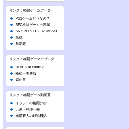
リンク：格闘ゲームデータ
PS2ゲームどうなの？
SFC格闘ゲームの部屋
SNK PERFECT DATABASE
墓標
拳新報
リンク：格闘ゲーマーブログ
BLACK or White？
峰松一本勝負
紫の書
リンク：格闘ゲーム動画系
イッシーの格闘分析
万屋・乾坤一擲
光部蒼人の対戦日記