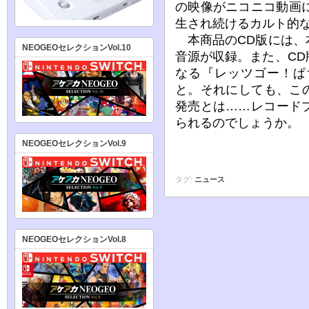
の映像がニコニコ動画
生され続けるカルト的
本商品のCD版には、
NEOGEOセレクションVol.10
音源が収録。また、C
なる『レッツゴー！ぱ
と。それにしても、こ
発売とは……レコード
られるのでしょうか。
NEOGEOセレクションVol.9
タグ:
ニュース
NEOGEOセレクションVol.8