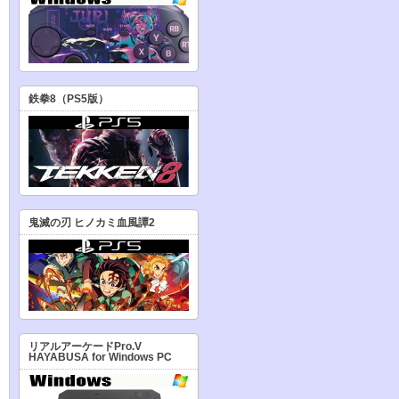
鉄拳8（PS5版）
鬼滅の刃 ヒノカミ血風譚2
リアルアーケードPro.V
HAYABUSA for Windows PC