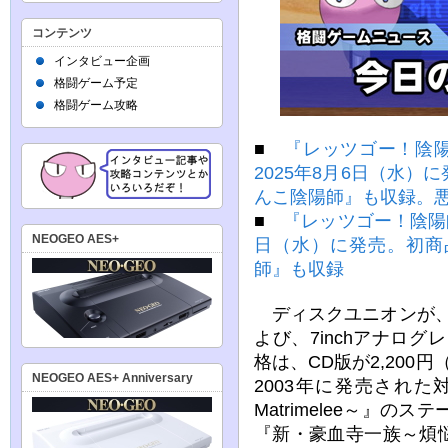
コンテンツ
インタビュー企画
格闘ゲーム予定
格闘ゲーム攻略
■
『レッツゴー！陰陽師
2025年8月6日（水
んこ陰陽師』も収録。悪
■
『レッツゴー！陰陽師
NEOGEO AES+
日（水）に発売。初商
師』も収録
ディスクユニオンが、
よび、7inchアナログ
格は、CD版が2,200
NEOGEO AES+ Anniversary
2003年に発売され
Matrimelee～』の
『新・豪血寺一族～煩