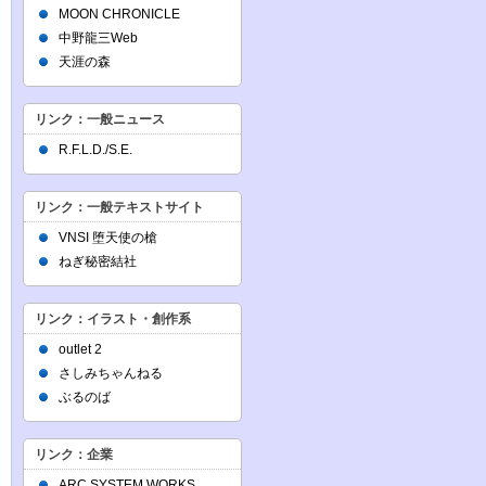
MOON CHRONICLE
中野龍三Web
天涯の森
リンク：一般ニュース
R.F.L.D./S.E.
リンク：一般テキストサイト
VNSI 堕天使の槍
ねぎ秘密結社
リンク：イラスト・創作系
outlet 2
さしみちゃんねる
ぶるのば
リンク：企業
ARC SYSTEM WORKS