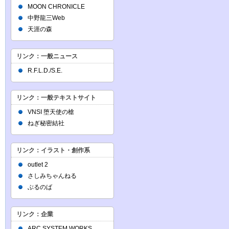
MOON CHRONICLE
中野龍三Web
天涯の森
リンク：一般ニュース
R.F.L.D./S.E.
リンク：一般テキストサイト
VNSI 堕天使の槍
ねぎ秘密結社
リンク：イラスト・創作系
outlet 2
さしみちゃんねる
ぶるのば
リンク：企業
ARC SYSTEM WORKS