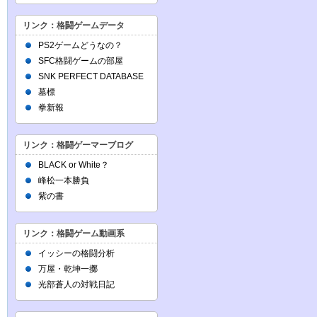
リンク：格闘ゲームデータ
PS2ゲームどうなの？
SFC格闘ゲームの部屋
SNK PERFECT DATABASE
墓標
拳新報
リンク：格闘ゲーマーブログ
BLACK or White？
峰松一本勝負
紫の書
リンク：格闘ゲーム動画系
イッシーの格闘分析
万屋・乾坤一擲
光部蒼人の対戦日記