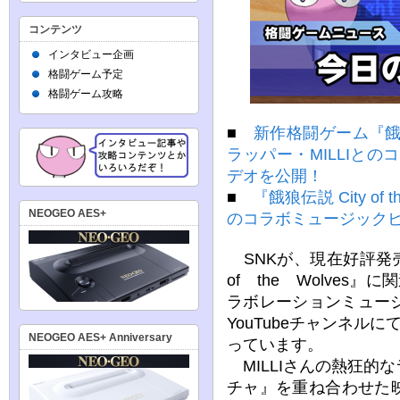
コンテンツ
インタビュー企画
格闘ゲーム予定
格闘ゲーム攻略
■
新作格闘ゲーム『餓狼伝説
ラッパー・MILLIと
デオを公開！
■
『餓狼伝説 City of
NEOGEO AES+
のコラボミュージック
SNKが、現在好評発
of the Wolves
ラボレーションミュー
YouTubeチャンネル
NEOGEO AES+ Anniversary
っています。
MILLIさんの熱狂的
チャ』を重ね合わせた