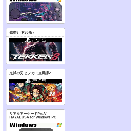
鉄拳8（PS5版）
鬼滅の刃 ヒノカミ血風譚2
リアルアーケードPro.V
HAYABUSA for Windows PC