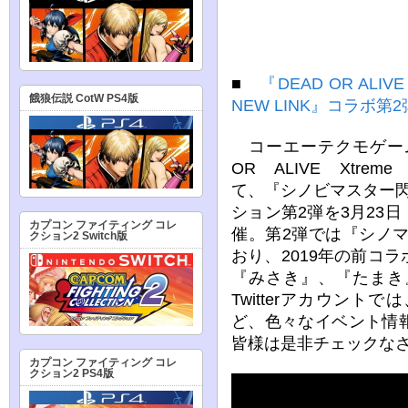
■
『DEAD OR ALIVE
餓狼伝説 CotW PS4版
NEW LINK』コラボ第
コーエーテクモゲーム
OR ALIVE Xtreme
て、『シノビマスター閃
ション第2弾を3月23日
カプコン ファイティング コレ
催。第2弾では『シノマ
クション2 Switch版
おり、2019年の前コ
『みさき』、『たまき
Twitterアカウント
ど、色々なイベント情
皆様は是非チェックな
カプコン ファイティング コレ
クション2 PS4版