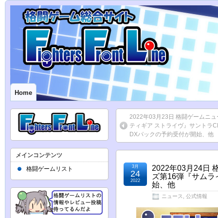
Home
2022年03月23日 格闘ゲームニ
ティギア ストライヴ』サントラC
DXパックの予約受付が開始、他
メインコンテンツ
3月
2022年03月24
格闘ゲームリスト
24
ズ第16弾『サムラ
2022
始、他
ニュース
,
公式情報