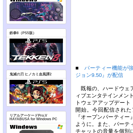
鉄拳8（PS5版）
■
パーティー機能が強
ジョン9.50』が配信
鬼滅の刃 ヒノカミ血風譚2
既報の、ハードウェア
ィブエンタテインメン
トウェアアップデート『
開始。今回配信された
リアルアーケードPro.V
『オープンパーティー
HAYABUSA for Windows PC
ように。また、パーテ
チャットの音量を個別