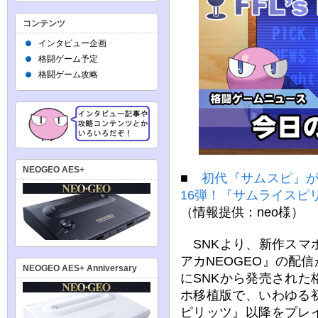
コンテンツ
インタビュー企画
格闘ゲーム予定
格闘ゲーム攻略
NEOGEO AES+
■
初代『サムスピ』が
16弾！『サムライスピ
（情報提供：neo様）
SNKより、新作スマ
アカNEOGEO』の配信
NEOGEO AES+ Anniversary
にSNKから発売され
ホ移植版で、いわゆる
ピリッツ』以降をプレ