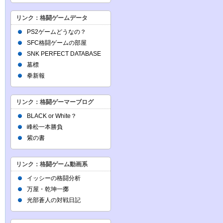
リンク：格闘ゲームデータ
PS2ゲームどうなの？
SFC格闘ゲームの部屋
SNK PERFECT DATABASE
墓標
拳新報
リンク：格闘ゲーマーブログ
BLACK or White？
峰松一本勝負
紫の書
リンク：格闘ゲーム動画系
イッシーの格闘分析
万屋・乾坤一擲
光部蒼人の対戦日記