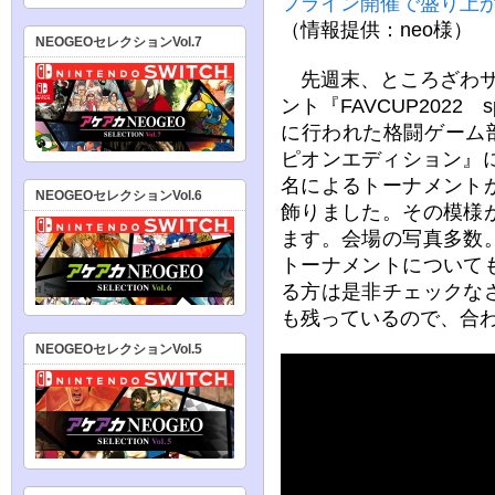
フライン開催で盛り上
（情報提供：neo様）
NEOGEOセレクションVol.7
先週末、ところざわサ
ント『FAVCUP2022 
に行われた格闘ゲーム
ピオンエディション』
名によるトーナメント
NEOGEOセレクションVol.6
飾りました。その模様
ます。会場の写真多数
トーナメントについて
る方は是非チェックな
も残っているので、合
NEOGEOセレクションVol.5