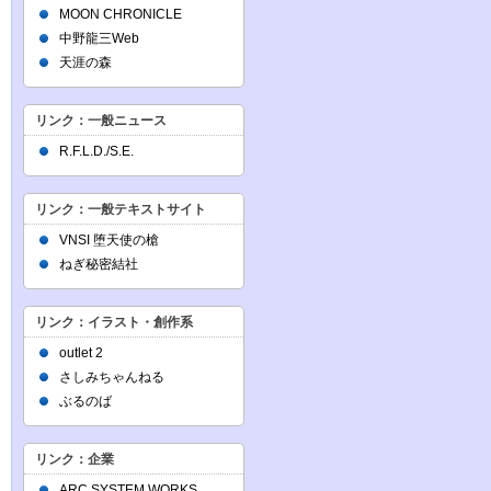
MOON CHRONICLE
中野龍三Web
天涯の森
リンク：一般ニュース
R.F.L.D./S.E.
リンク：一般テキストサイト
VNSI 堕天使の槍
ねぎ秘密結社
リンク：イラスト・創作系
outlet 2
さしみちゃんねる
ぶるのば
リンク：企業
ARC SYSTEM WORKS