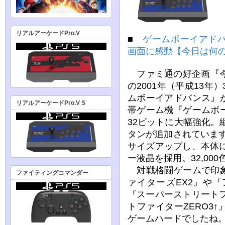
リアルアーケードPro.V
■
ゲームボーイアド
画面に感動【今日は何
ファミ通の好企画『今
の2001年（平成13年
ムボーイアドバンス』
リアルアーケードPro.V S
帯ゲーム機『ゲームボ
32ビットに大幅強化。
タンが追加されています
サイズアップし、本体に
ー液晶を採用。32,00
対戦格闘ゲームで印象
ファイティングコマンダー
ァイターズEX2』や
『スーパーストリートフ
トファイターZERO3
ゲームハードでしたね