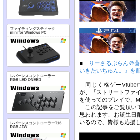
ファイティングスティック
mini for Windows PC
■
りーさるぷらん＠蒼
いきたいちゅん。』を
レバーレスコントローラー
RGB LED ONEED
同じく格ゲーVtube
が、『ストリートファ
を使ってのプレイで、M
この記事をご覧頂いて
思われます。お誕生日
いるので、皆様も応援
レバーレスコントローラーT16
RGB JZW