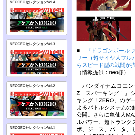
NEOGEOセレクションVol.4
NEOGEOセレクションVol.3
■
『ドラゴンボール 
リー（超サイヤ人フル
らスピード型の戦闘が
（情報提供：neo様）
バンダイナムコエン
NEOGEOセレクションVol.2
Z スパーキング！』
キング！ZERO』の
よるバトルシステムの
公開。さらに亀仙人M
ルパワー、超トランク
NEOGEOセレクションVol.1
ポ、ジース、バータ、