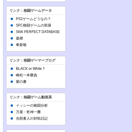
リンク：格闘ゲームデータ
PS2ゲームどうなの？
SFC格闘ゲームの部屋
SNK PERFECT DATABASE
墓標
拳新報
リンク：格闘ゲーマーブログ
BLACK or White？
峰松一本勝負
紫の書
リンク：格闘ゲーム動画系
イッシーの格闘分析
万屋・乾坤一擲
光部蒼人の対戦日記