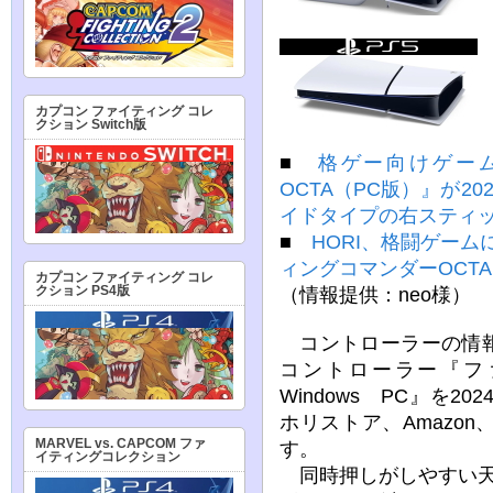
カプコン ファイティング コレ
クション Switch版
■
格ゲー向けゲー
OCTA（PC版）』が2
イドタイプの右スティ
■
HORI、格闘ゲー
ィングコマンダーOCTA fo
カプコン ファイティング コレ
（情報提供：neo様）
クション PS4版
コントローラーの情報
コントローラー『ファ
Windows PC』を2
ホリストア、Amazo
MARVEL vs. CAPCOM ファ
す。
イティングコレクション
同時押しがしやすい天