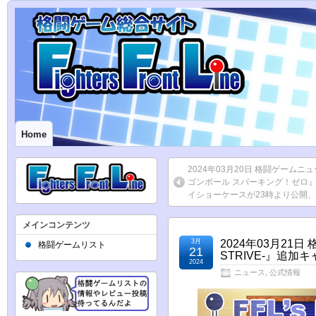
Home
2024年03月20日 格闘ゲームニ
ゴンボール スパーキング！ゼロ
イショーケースが23時より公開
メインコンテンツ
3月
2024年03月21日
格闘ゲームリスト
21
STRIVE-』追加
2024
ニュース
,
公式情報