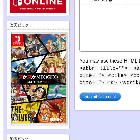
楽天ビック
You may use these
HTML
t
<abbr title=""> <a
cite=""> <cite> <c
cite=""> <s> <strik
楽天ビック