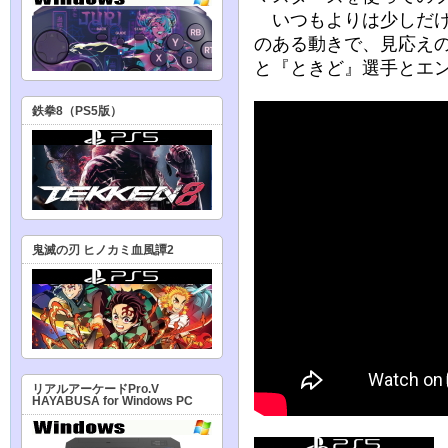
いつもよりは少しだけ
のある動きで、見応え
と『ときど』選手とエ
鉄拳8（PS5版）
鬼滅の刃 ヒノカミ血風譚2
リアルアーケードPro.V
HAYABUSA for Windows PC