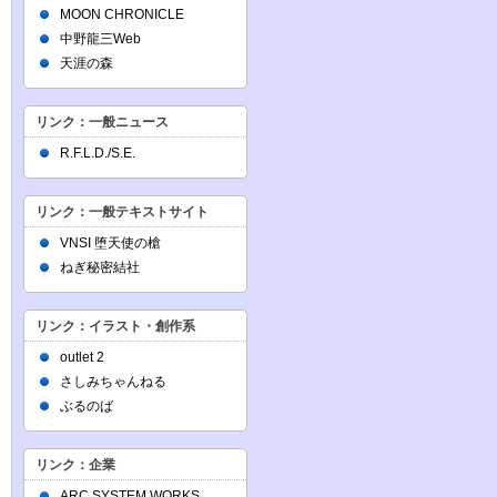
MOON CHRONICLE
中野龍三Web
天涯の森
リンク：一般ニュース
R.F.L.D./S.E.
リンク：一般テキストサイト
VNSI 堕天使の槍
ねぎ秘密結社
リンク：イラスト・創作系
outlet 2
さしみちゃんねる
ぶるのば
リンク：企業
ARC SYSTEM WORKS