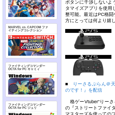
ボタンに干渉しないよ
タマイズアプリを使用
整可能。最近はPC格
方にとっては何より嬉
MARVEL vs. CAPCOM ファ
イティングコレクション
ファイティングコマンダー
OCTA for PC キャミィ
■
りーさるぷらん＠天
のです！』を配信
格ゲーVtuber“り
ファイティングコマンダー
の『ストリートファイ
OCTA for PC ジュリ
マスターズを使っての