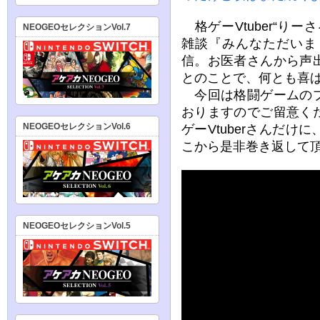
格ゲーVtuber“り
NEOGEOセレクションVol.7
雑談『みんなただいま
信。お医者さんから声
とのことで、何とも喜
今回は格闘ゲームのプ
おりますのでご留意く
NEOGEOセレクションVol.6
ゲーVtuberさんだ
こから是非巻き返して
NEOGEOセレクションVol.5