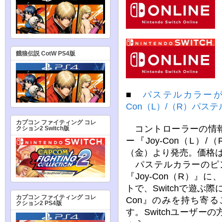
餓狼伝説 CotW PS4版
■
パステルカラーが可
Con（L）/（R）パス
カプコン ファイティング コレ
コントローラーの情報で
クション2 Switch版
ー『Joy-Con（L）
（金）より発売。価格は8
パステルカラーのピンク
『Joy-Con（R）』に
トで、Switchで遊ぶ
カプコン ファイティング コレ
Con』のみを持ち寄
クション2 PS4版
す。Switchユーザ