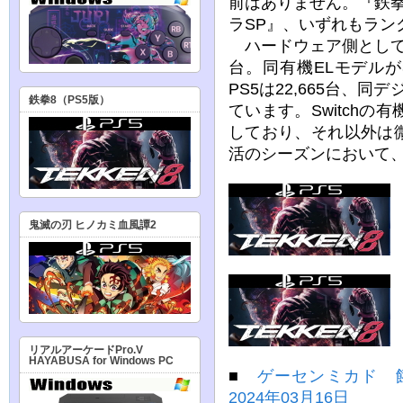
前はありません。『鉄
ラSP』、いずれもラン
ハードウェア側としては、Sw
台。同有機ELモデルが
PS5は22,665台、同
鉄拳8（PS5版）
ています。Switchの
しており、それ以外は
活のシーズンにおいて
鬼滅の刃 ヒノカミ血風譚2
リアルアーケードPro.V
HAYABUSA for Windows PC
■
ゲーセンミカド 
2024年03月16日