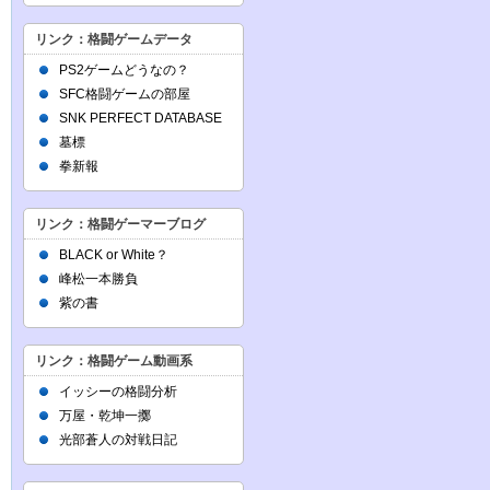
リンク：格闘ゲームデータ
PS2ゲームどうなの？
SFC格闘ゲームの部屋
SNK PERFECT DATABASE
墓標
拳新報
リンク：格闘ゲーマーブログ
BLACK or White？
峰松一本勝負
紫の書
リンク：格闘ゲーム動画系
イッシーの格闘分析
万屋・乾坤一擲
光部蒼人の対戦日記