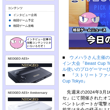
コンテンツ
インタビュー企画
格闘ゲーム予定
格闘ゲーム攻略
■
ウメハラさん主催の
NEOGEO AES+
イン大会『Beast Cu
ル使いのプロゲーマー
■
『ストリートファイ
Cup Tokyo』
先週末の2024年3月
NEOGEO AES+ Anniversary
セ』にて開催されたオフラ
ベントレポートが電撃
前半は大会の様子およ