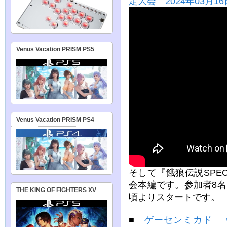
定大会 2024年03月16
Venus Vacation PRISM PS5
Venus Vacation PRISM PS4
そして『餓狼伝説SPE
会本編です。参加者8
THE KING OF FIGHTERS XV
頃よりスタートです。
■
ゲーセンミカド 