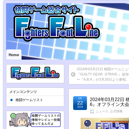
Home
2024年03月21日 格闘ゲーム
『GUILTY GEAR -STRIVE-
ー『A.B.A』が3月26日より参戦
メインコンテンツ
3月
2024年03月2
格闘ゲームリスト
22
6』オフライン大会『
2024
ニュース
,
公式情報