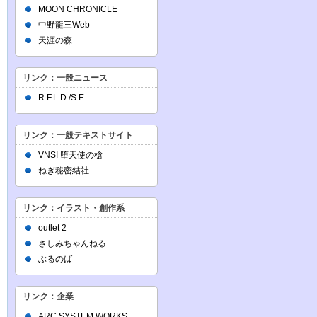
MOON CHRONICLE
中野龍三Web
天涯の森
リンク：一般ニュース
R.F.L.D./S.E.
リンク：一般テキストサイト
VNSI 堕天使の槍
ねぎ秘密結社
リンク：イラスト・創作系
outlet 2
さしみちゃんねる
ぶるのば
リンク：企業
ARC SYSTEM WORKS