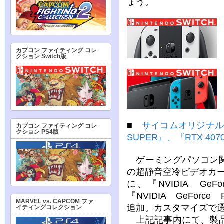
ょう。
カプコン ファイティング コレ
クション Switch版
■
サイコムオリジナルの
カプコン ファイティング コレ
クション PS4版
SUPER』、『RTX 40
ゲーミングパソコン関
の超静音空冷ビデオカード『S
に、『NVIDIA GeF
『NVIDIA GeForc
MARVEL vs. CAPCOM ファ
追加。カスタマイズで
イティングコレクション
上記記事内にて、製品