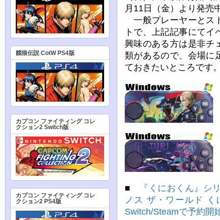
月11日（金）より発売
一般プレーヤーとスト
トで、上記記事にてイ
興味のある方は是非チ
餓狼伝説 CotW PS4版
類があるので、会場に
ておきたいところです
カプコン ファイティング コレ
クション2 Switch版
■
『くにおくん』シリ
カプコン ファイティング コレ
ノス ザ・ワールド 
クション2 PS4版
Switch/Steamで予約開