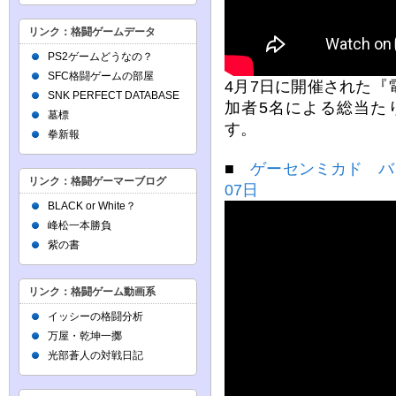
リンク：格闘ゲームデータ
PS2ゲームどうなの？
SFC格闘ゲームの部屋
4月7日に開催された
SNK PERFECT DATABASE
加者5名による総当た
墓標
す。
拳新報
■
ゲーセンミカド バー
リンク：格闘ゲーマーブログ
07日
BLACK or White？
峰松一本勝負
紫の書
リンク：格闘ゲーム動画系
イッシーの格闘分析
万屋・乾坤一擲
光部蒼人の対戦日記