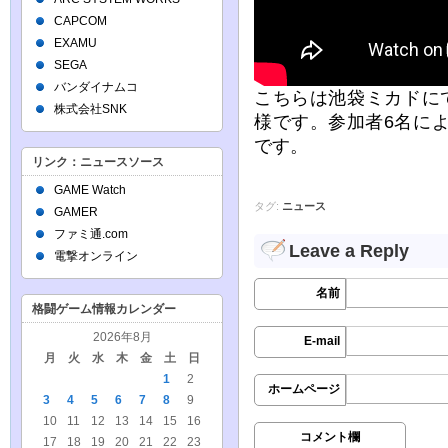
CAPCOM
EXAMU
SEGA
バンダイナムコ
こちらは池袋ミカドにて
株式会社SNK
様です。参加者6名に
です。
リンク：ニュースソース
GAME Watch
タグ:
ニュース
GAMER
ファミ通.com
Leave a Reply
電撃オンライン
名前
格闘ゲーム情報カレンダー
2026年8月
E-mail
月
火
水
木
金
土
日
1
2
ホームページ
3
4
5
6
7
8
9
10
11
12
13
14
15
16
コメント欄
17
18
19
20
21
22
23