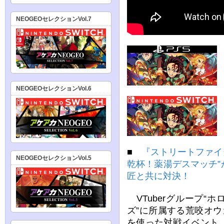
NEOGEOセレクションVol.7
NEOGEOセレクションVol.6
■
『ストリートファイ
NEOGEOセレクションVol.5
乾杯！薬湯デスマッチ
匠と共に対決！
VTuberグループ“
ズ”に所属する荒咬オ
を使った対戦イベント