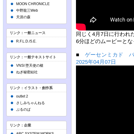
MOON CHRONICLE
中野龍三Web
天涯の森
リンク：一般ニュース
同じく4月7日に行われ
6分ほどのムービーとな
R.F.L.D./S.E.
■
ゲーセンミカド バ
リンク：一般テキストサイト
2025年04月07日
VNSI 堕天使の槍
ねぎ秘密結社
リンク：イラスト・創作系
outlet 2
さしみちゃんねる
ぶるのば
リンク：企業
ARC SYSTEM WORKS