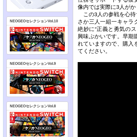
像内では実際に3人が
この3人の参戦を心待
さか三人一組一キャラ
NEOGEOセレクションVol.10
絶妙に“正義と勇気の
興味ぶかいです。早期
れていますので、購入
てください。
NEOGEOセレクションVol.9
NEOGEOセレクションVol.8