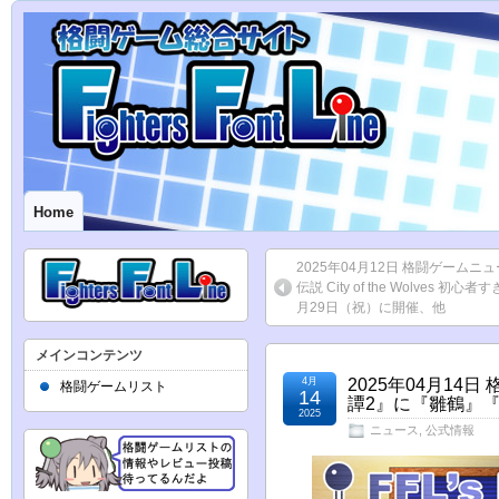
Home
2025年04月12日 格闘ゲームニ
伝説 City of the Wolves 初心
月29日（祝）に開催、他
メインコンテンツ
4月
2025年04月1
格闘ゲームリスト
14
譚2』に『雛鶴』
2025
ニュース
,
公式情報