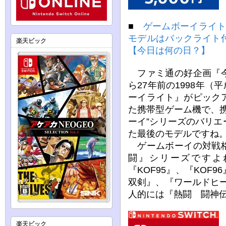
■
ゲームボーイライト
モデルはバックライト
楽天ビック
【今日は何の日？】
ファミ通の好企画『今
ら27年前の1998年（
ーイライト』がピック
た携帯型ゲーム機で、
ーイ”シリーズのバリ
た最後のモデルですね
ゲームボーイの対戦格
闘』シリーズですよ
『KOF95』、『KOF
双剣』、『ワールドヒー
人的には『熱闘 闘神
楽天ビック