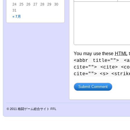
24
25
26
27
28
29
30
31
« 7月
You may use these
HTML
t
<abbr title=""> <a
cite=""> <cite> <c
cite=""> <s> <strik
© 2011
格闘ゲーム総合サイト FFL