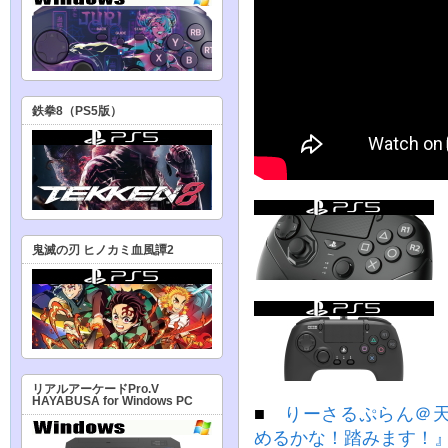
鉄拳8（PS5版）
鬼滅の刃 ヒノカミ血風譚2
リアルアーケードPro.V
HAYABUSA for Windows PC
■
りーさるぷらん＠
めるかな！踏みます！