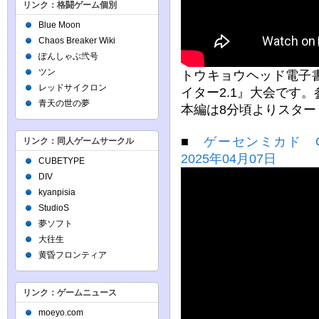
リンク：格闘ゲーム個別
Blue Moon
Chaos Breaker Wiki
ぽんしゃぶ弐号
ツン
トウキョウヘッド電子
レッドサイクロン
イター2.1』大会です
青天の世の夢
本編は8分頃よりスター
■
ゲーセンミカド GUI
リンク：同人ゲームサークル
2025年04月07日
CUBETYPE
DIV
kyanpisia
StudioS
夢ソフト
大往生
黄昏フロンティア
リンク：ゲームニュース
moeyo.com