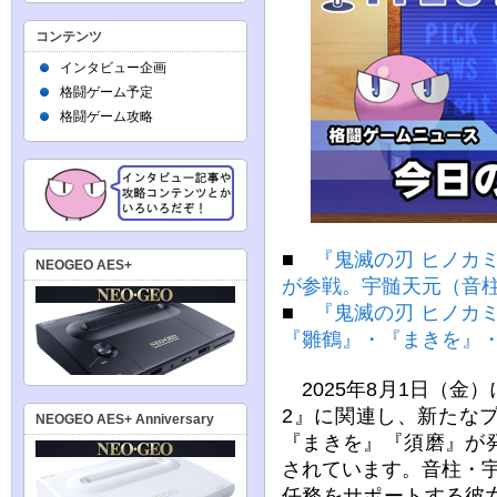
コンテンツ
インタビュー企画
格闘ゲーム予定
格闘ゲーム攻略
■
『鬼滅の刃 ヒノカ
NEOGEO AES+
が参戦。宇髄天元（音
■
『鬼滅の刃 ヒノカ
『雛鶴』・『まきを』
2025年8月1日（金
2』に関連し、新たな
NEOGEO AES+ Anniversary
『まきを』『須磨』が
されています。音柱・
任務をサポートする彼