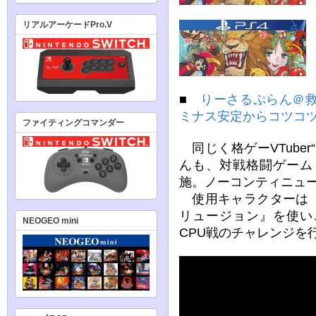
リアルアーケードPro.V
■
りーさるぷらん＠
ミナス安定からコツコ
ファイティングコマンダー
同じく格ゲーVTube
んも、対戦格闘ゲーム
施。ノーコンティニュ
使用キャラクターは『
リュージョン』を使い
NEOGEO mini
CPU戦のチャレンジを