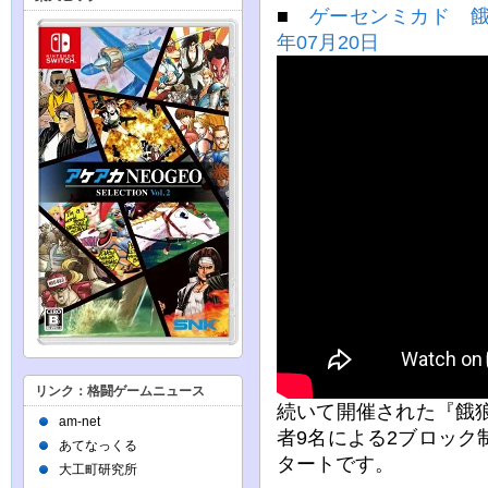
■
ゲーセンミカド 餓
年07月20日
リンク：格闘ゲームニュース
続いて開催された『餓狼
am-net
者9名による2ブロック
あてなっくる
タートです。
大工町研究所