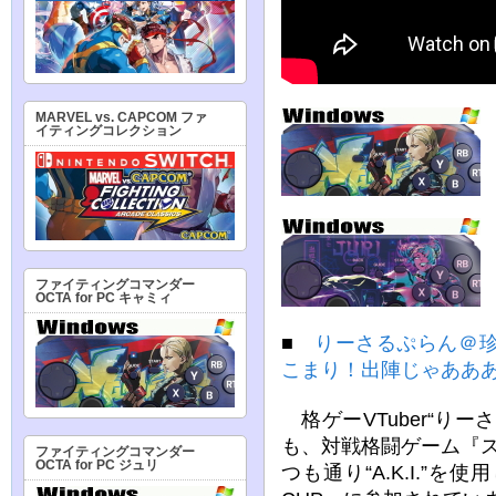
MARVEL vs. CAPCOM ファ
イティングコレクション
ファイティングコマンダー
OCTA for PC キャミィ
■
りーさるぷらん＠珍
こまり！出陣じゃああ
格ゲーVTuber“り
も、対戦格闘ゲーム『
ファイティングコマンダー
OCTA for PC ジュリ
つも通り“A.K.I.”