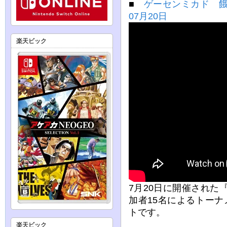
■
ゲーセンミカド 餓
07月20日
楽天ビック
7月20日に開催された『
加者15名によるトー
トです。
楽天ビック