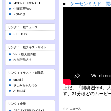
■
ゲーセンミカド 闘魂
MOON CHRONICLE
中野龍三Web
天涯の森
リンク：一般ニュース
R.F.L.D./S.E.
リンク：一般テキストサイト
VNSI 堕天使の槍
ねぎ秘密結社
リンク：イラスト・創作系
outlet 2
さしみちゃんねる
上記、『闘魂烈伝4』
ぶるのば
す。31分ほどのムービ
リンク：企業
タグ:
ニュース
ARC SYSTEM WORKS