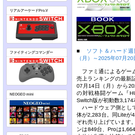
リアルアーケードPro.V
■
ソフト＆ハード週間
ファイティングコマンダー
（月）～2025年07月2
ファミ通によるゲーム
売上ランキングの最新記
07月14日（月）から2
の対戦格闘ゲーム『HUNT
NEOGEO mini
Switch版が初動数3,
ハードウェア側としては、S
体が2,283台。同Lite
ぞれ売り上げています。P
ンは849台、Proは1,