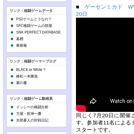
■
ゲーセンミカド WW
リンク：格闘ゲームデータ
20日
PS2ゲームどうなの？
SFC格闘ゲームの部屋
SNK PERFECT DATABASE
墓標
拳新報
リンク：格闘ゲーマーブログ
BLACK or White？
峰松一本勝負
紫の書
リンク：格闘ゲーム動画系
イッシーの格闘分析
万屋・乾坤一擲
同じく7月20日に開
光部蒼人の対戦日記
す。参加者11名による
スタートです。