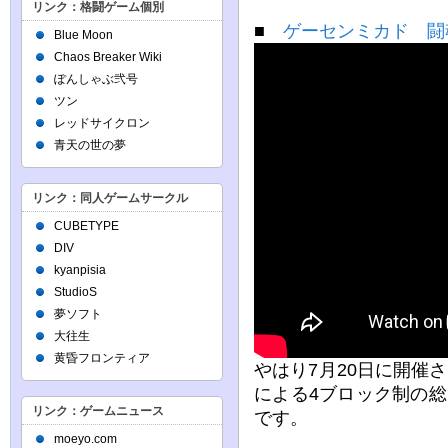
リンク：格闘ゲーム個別
■
ゲーセンミカド 闘魂
Blue Moon
Chaos Breaker Wiki
ぽんしゃぶ弐号
ツン
レッドサイクロン
青天の世の夢
リンク：同人ゲームサークル
CUBETYPE
DIV
kyanpisia
StudioS
夢ソフト
大往生
黄昏フロンティア
やはり7月20日に開催
による4ブロック制の
リンク：ゲームニュース
です。
moeyo.com