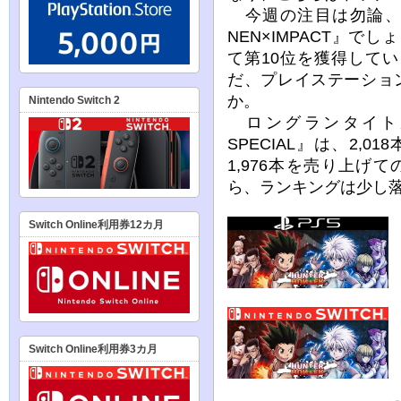
今週の注目は勿論、新
NEN×IMPACT』でし
て第10位を獲得して
だ、プレイステーショ
か。
Nintendo Switch 2
ロングランタイト
SPECIAL』は、2,
1,976本を売り上げ
ら、ランキングは少し
Switch Online利用券12カ月
Switch Online利用券3カ月