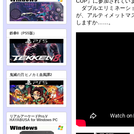
CUP』に参加されてい
ダブルエリミネーショ
が、アルティメットマ
しますか……。
鉄拳8（PS5版）
鬼滅の刃 ヒノカミ血風譚2
リアルアーケードPro.V
HAYABUSA for Windows PC