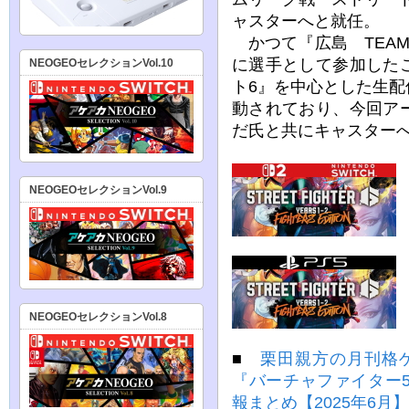
ャスターへと就任。
かつて『広島 TEAM
に選手として参加した
NEOGEOセレクションVol.10
ト6』を中心とした生
動されており、今回ア
だ氏と共にキャスター
NEOGEOセレクションVol.9
NEOGEOセレクションVol.8
■
栗田親方の月刊格ゲ
『バーチャファイター5 
報まとめ【2025年6月】