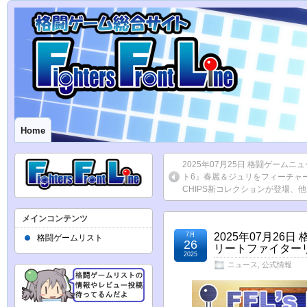
Home
2025年07月25日 格闘ゲームニ
ト6』春麗＆ジュリをフィーチャー
CHIPS新コレクションが登場、他
メインコンテンツ
7月
2025年07月2
格闘ゲームリスト
26
リートファイターリー
2025
ニュース
,
公式情報