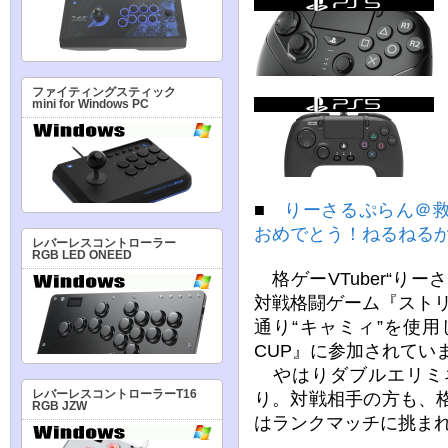
ファイティングスティック
mini for Windows PC
■
りーさるぷらん＠
おめでとう！ねるねる
レバーレスコントローラー
RGB LED ONEED
格ゲーVTuber“り
対戦格闘ゲーム『スト
通り“キャミィ”を使
CUP』に参加されてい
やはりダブルエリミ
レバーレスコントローラーT16
り。対戦相手の方も、格
RGB JZW
はランクマッチに挑ま