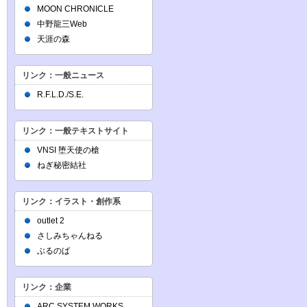
MOON CHRONICLE
中野龍三Web
天涯の森
リンク：一般ニュース
R.F.L.D./S.E.
リンク：一般テキストサイト
VNSI 堕天使の槍
ねぎ秘密結社
リンク：イラスト・創作系
outlet 2
さしみちゃんねる
ぶるのば
リンク：企業
ARC SYSTEM WORKS