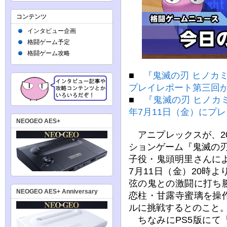
コンテンツ
インタビュー企画
格闘ゲーム予定
格闘ゲーム攻略
■
『鬼滅の刃 ヒノカ
プレイレポート第三回が2
■
『鬼滅の刃 ヒノカミ
年7月11日（金）にプ
NEOGEO AES+
アニプレックスが、20
ションゲーム『鬼滅の
子役・鬼頭明里さんによ
7月11日（金）20時
弦の鬼との激闘に打ち
NEOGEO AES+ Anniversary
恋柱・甘露寺蜜璃を操
ルに挑戦するとのこと
ちなみにPS5版にて