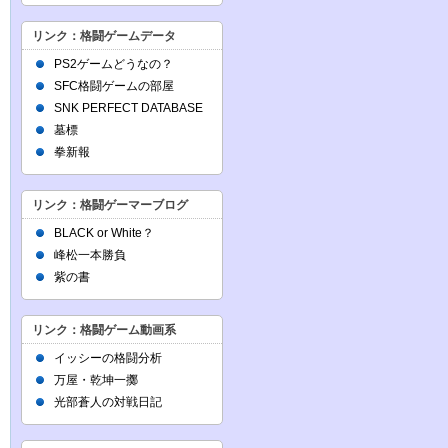
リンク：格闘ゲームデータ
PS2ゲームどうなの？
SFC格闘ゲームの部屋
SNK PERFECT DATABASE
墓標
拳新報
リンク：格闘ゲーマーブログ
BLACK or White？
峰松一本勝負
紫の書
リンク：格闘ゲーム動画系
イッシーの格闘分析
万屋・乾坤一擲
光部蒼人の対戦日記