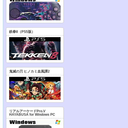
鉄拳8（PS5版）
鬼滅の刃 ヒノカミ血風譚2
リアルアーケードPro.V
HAYABUSA for Windows PC