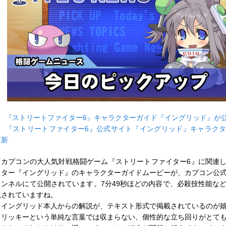
■
『ストリートファイター6』キャラクターガイド『イングリッド』が
■
『ストリートファイター6』公式サイト『イングリッド』キャラク
更新
カプコンの大人気対戦格闘ゲーム『ストリートファイター6』に関連
クター『イングリッド』のキャラクターガイドムービーが、カプコン公式Yo
ャンネルにて公開されています。7分49秒ほどの内容で、必殺技性能な
説されていますね。
イングリッド本人からの解説が、テキスト形式で掲載されているのが
トリッキーという単純な言葉では収まらない、個性的な立ち回りがとて