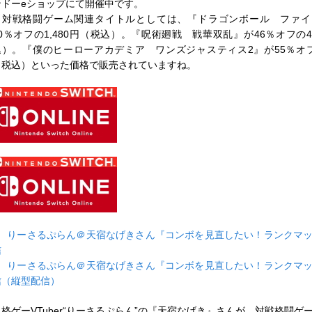
ンドーeショップにて開催中です。
対戦格闘ゲーム関連タイトルとしては、『ドラゴンボール ファイ
50％オフの1,480円（税込）。『呪術廻戦 戦華双乱』が46％オフの4,
込）。『僕のヒーローアカデミア ワンズジャスティス2』が55％オフの
（税込）といった価格で販売されていますね。
■
りーさるぷらん＠天宿なげきさん『コンボを見直したい！ランクマ
信
■
りーさるぷらん＠天宿なげきさん『コンボを見直したい！ランクマ
信（縦型配信）
格ゲーVTuber“りーさるぷらん”の『天宿なげき』さんが、対戦格闘ゲ