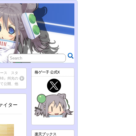
格ゲー子 公式X
ニュース スタ
拳8』州光の
にて公開、他
ファイター
楽天ブックス