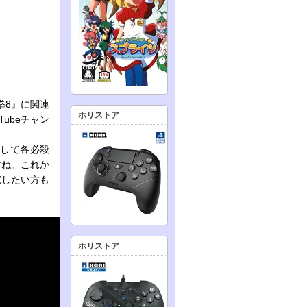
拳8』に関連
ホリストア
ubeチャン
そして各必殺
すね。これか
究したい方も
ホリストア