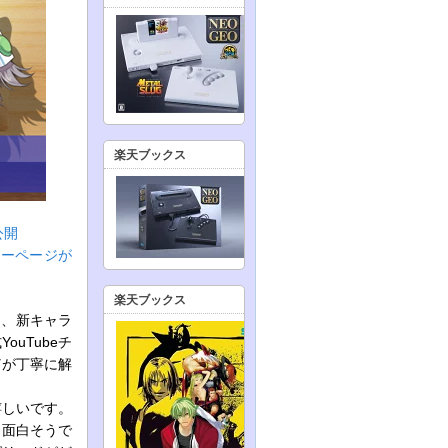
楽天ブックス
公開
ターページが
楽天ブックス
し、新キャラ
uTubeチ
どが丁寧に解
嬉しいです。
も面白そうで