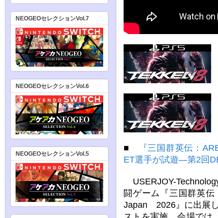
NEOGEOセレクションVol.7
NEOGEOセレクションVol.6
■
『三国群英伝：AREN
NEOGEOセレクションVol.5
ET選手が試遊―第2回
USERJOY-Techn
闘ゲーム『三国群英伝
Japan 2026』に
ストを実施。会場では