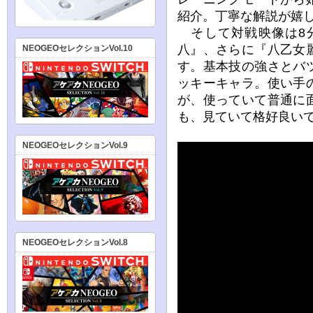
紹介。丁寧な解説が嬉
そして対戦映像は8分
八』、さらに『八乙女
NEOGEOセレクションVol.10
す。基本技の強さとバ
ッキーキャラ。使い手
が、使っていて普通に
も、見ていて格好良い
NEOGEOセレクションVol.9
NEOGEOセレクションVol.8