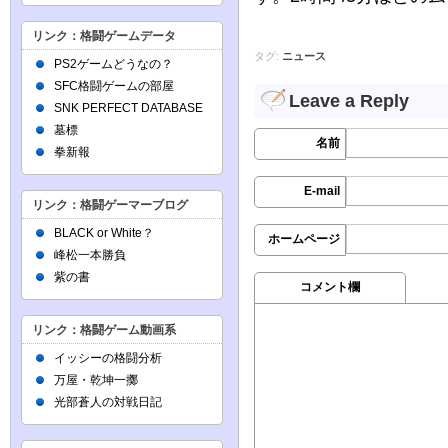
リンク：格闘ゲームデータ
タグ:
ニュース
PS2ゲームどうなの？
SFC格闘ゲームの部屋
Leave a Reply
SNK PERFECT DATABASE
墓標
名前
拳新報
E-mail
リンク：格闘ゲーマーブログ
BLACK or White？
ホームページ
峰松一本勝負
紫の書
コメント欄
リンク：格闘ゲーム動画系
イッシーの格闘分析
万屋・乾坤一擲
光部蒼人の対戦日記