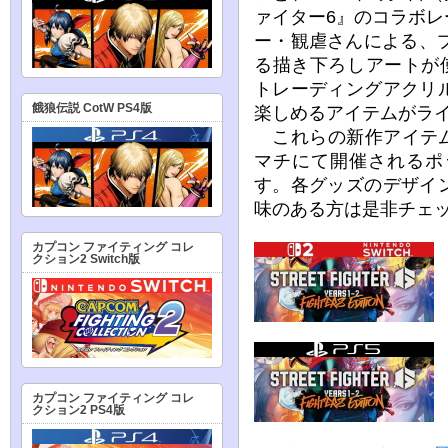
ァイター6』のコラボ
ー・観虐さんによる、
る描き下ろしアートが
トレーディングアクリ
餓狼伝説 CotW PS4版
楽しめるアイテムがラ
これらの新作アイテムは
マチにて開催されるポ
す。各グッズのデザイ
味のある方は是非チェ
カプコン ファイティング コレ
クション2 Switch版
カプコン ファイティング コレ
クション2 PS4版