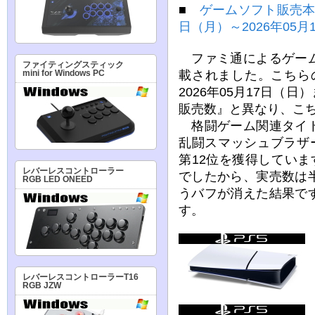
■
ゲームソフト販売本数
日（月）～2026年05月
ファミ通によるゲーム
ファイティングスティック
載されました。こちらの
mini for Windows PC
2026年05月17日（
販売数』と異なり、こち
格闘ゲーム関連タイト
乱闘スマッシュブラザーズ
第12位を獲得しています
レバーレスコントローラー
でしたから、実売数は
RGB LED ONEED
うバフが消えた結果で
す。
レバーレスコントローラーT16
RGB JZW