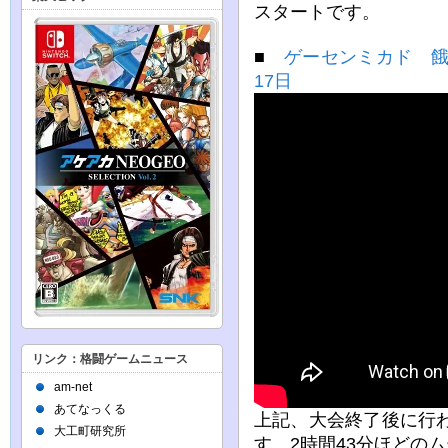
スタートです。
■
ゲーセンミカド 餓
17日
リンク：格闘ゲームニュース
am-net
あてなっくる
上記、大会終了後に行わ
大工町研究所
す。2時間43分ほどの