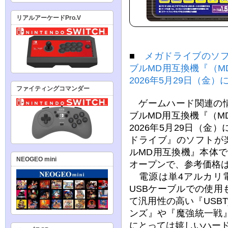
リアルアーケードPro.V
■
メガドライブのソ
ブルMD用互換機『（MD
2026年5月29日（金）
ファイティングコマンダー
ゲームハード関連の情
ブルMD用互換機『（MD
2026年5月29日（
ドライブ』のソフトが
ルMD用互換機』本体です
NEOGEO mini
オープンで、参考価格は8
電源は単4アルカリ電
USBケーブルでの使
て汎用性の高い『USBT
ンズ』や『魔強統一戦
にとっては嬉しいハー