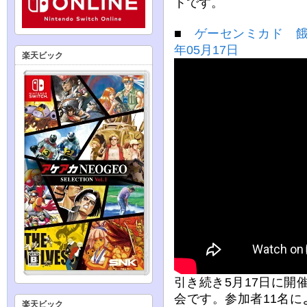
トです。
■
ゲーセンミカド 餓
年05月17日
楽天ビック
引き続き5月17日に開催
会です。参加者11名に
楽天ビック