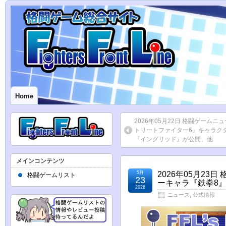
Home
2026年05月22日 格闘ゲームニ
トリートファイター6』キャラク
『イングリッド』が公開、他
メインコンテンツ
5月
2026年05月2
格闘ゲームリスト
23
ーキャラ『鉄拳8』
2026
ニュース
,
公式情報