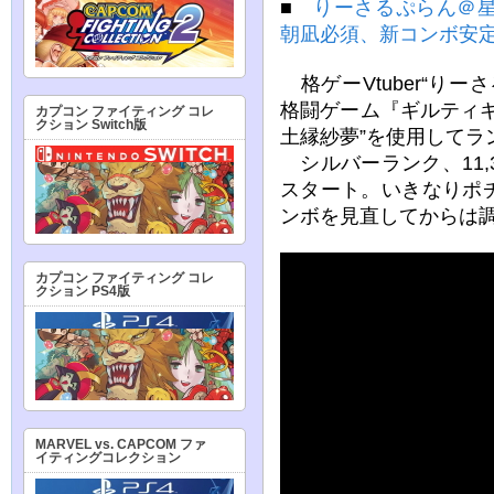
■
りーさるぷらん＠
朝凪必須、新コンボ安
格ゲーVtuber“り
格闘ゲーム『ギルティ
カプコン ファイティング コレ
クション Switch版
土縁紗夢”を使用してラ
シルバーランク、11,3
スタート。いきなりポ
ンボを見直してからは
カプコン ファイティング コレ
クション PS4版
MARVEL vs. CAPCOM ファ
イティングコレクション