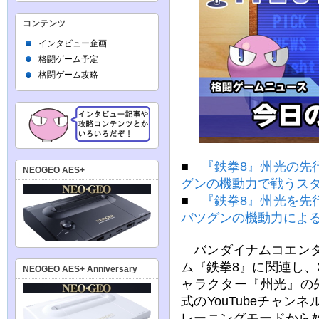
コンテンツ
インタビュー企画
格闘ゲーム予定
格闘ゲーム攻略
■
『鉄拳8』州光の先
NEOGEO AES+
グンの機動力で戦うス
■
『鉄拳8』州光を先
バツグンの機動力によ
バンダイナムコエンタ
ム『鉄拳8』に関連し、2
NEOGEO AES+ Anniversary
ャラクター『州光』の
式のYouTubeチャン
レーニングモードから