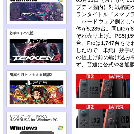
プテン圏内に対戦格闘
ランタイトル『スマブラ
ハードウェア側としては、S
体が5,285台。同Lite
鉄拳8（PS5版）
ぞれ売り上げ。PS5は5
台、Proは1,747台
したので、単純に数字のみ
の値上げ前の駆け込み
ず、普通に公式や各通
鬼滅の刃 ヒノカミ血風譚2
リアルアーケードPro.V
HAYABUSA for Windows PC