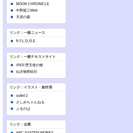
MOON CHRONICLE
中野龍三Web
天涯の森
リンク：一般ニュース
R.F.L.D./S.E.
リンク：一般テキストサイト
VNSI 堕天使の槍
ねぎ秘密結社
リンク：イラスト・創作系
outlet 2
さしみちゃんねる
ぶるのば
リンク：企業
ARC SYSTEM WORKS