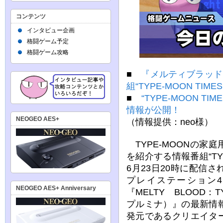
コンテンツ
インタビュー企画
格闘ゲーム予定
格闘ゲーム攻略
■
『メルティブラッド
組“TYPE-MOON TIMES
■
“TYPE‐MOON T
情報が公開！
NEOGEO AES+
（情報提供：neo様）
TYPE-MOONの家
を紹介する情報番組“TYPE
6月23日20時に配信
プレイステーション4、
NEOGEO AES+ Anniversary
『MELTY BLOOD：
プルミナ）』の最新情
発元であるクリエイタ