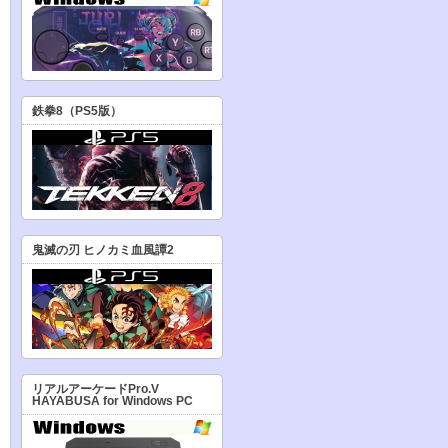
鉄拳8（PS5版）
鬼滅の刃 ヒノカミ血風譚2
リアルアーケードPro.V
HAYABUSA for Windows PC