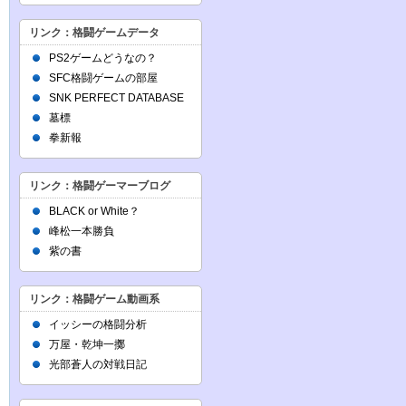
リンク：格闘ゲームデータ
PS2ゲームどうなの？
SFC格闘ゲームの部屋
SNK PERFECT DATABASE
墓標
拳新報
リンク：格闘ゲーマーブログ
BLACK or White？
峰松一本勝負
紫の書
リンク：格闘ゲーム動画系
イッシーの格闘分析
万屋・乾坤一擲
光部蒼人の対戦日記