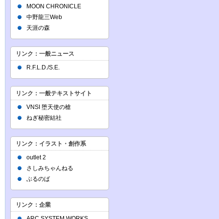
MOON CHRONICLE
中野龍三Web
天涯の森
リンク：一般ニュース
R.F.L.D./S.E.
リンク：一般テキストサイト
VNSI 堕天使の槍
ねぎ秘密結社
リンク：イラスト・創作系
outlet 2
さしみちゃんねる
ぶるのば
リンク：企業
ARC SYSTEM WORKS