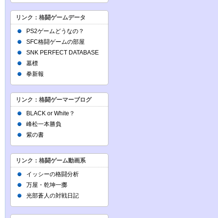
リンク：格闘ゲームデータ
PS2ゲームどうなの？
SFC格闘ゲームの部屋
SNK PERFECT DATABASE
墓標
拳新報
リンク：格闘ゲーマーブログ
BLACK or White？
峰松一本勝負
紫の書
リンク：格闘ゲーム動画系
イッシーの格闘分析
万屋・乾坤一擲
光部蒼人の対戦日記