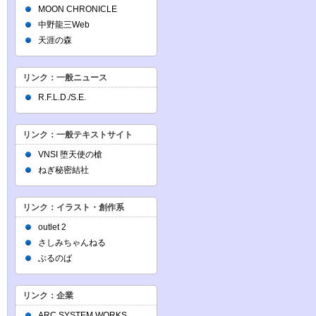
MOON CHRONICLE
中野龍三Web
天涯の森
リンク：一般ニュース
R.F.L.D./S.E.
リンク：一般テキストサイト
VNSI 堕天使の槍
ねぎ秘密結社
リンク：イラスト・創作系
outlet 2
さしみちゃんねる
ぶるのば
リンク：企業
ARC SYSTEM WORKS