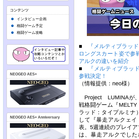
コンテンツ
インタビュー企画
格闘ゲーム予定
格闘ゲーム攻略
■
『メルティブラッド
ロングスカート姿で参
アルクの違いを紹介
■
『メルティブラッ
NEOGEO AES+
参戦決定！
（情報提供：neo様）
Project LUMIN
戦格闘ゲーム『MELTY 
ラッド：タイプルミナ
NEOGEO AES+ Anniversary
して『暴走アルクェイ
表。5週連続のプレイ
は、暴走アルクでした