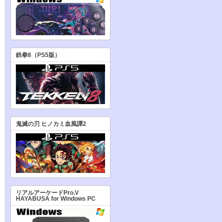
鉄拳8（PS5版）
鬼滅の刃 ヒノカミ血風譚2
リアルアーケードPro.V
HAYABUSA for Windows PC