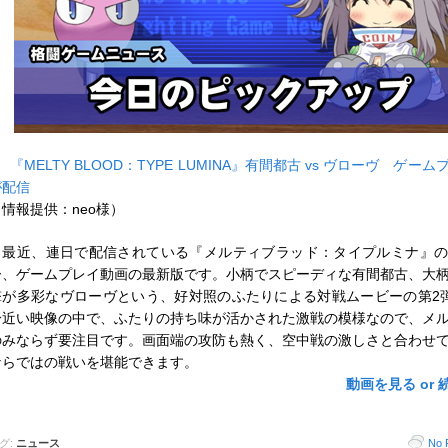
■
『MELTY BLOOD：TYPE LUMINA』有間都古 vs ヴローヴ ゲー
が配信
（情報提供：neo様）
最近、連日で配信されている『メルティブラッド：タイプルミナ』の
ー、ゲームプレイ動画の最新版です。小柄でスピーディな有間都古、大
撃が多彩なヴローヴという、好対照のふたりによる対戦ムービーの第2
分近い映像の中で、ふたりの持ち味が活かされた激戦の模様なので、メ
のみならず要注目です。画面端の攻防も熱く、空中戦の激しさと合わせ
ならではの戦いを堪能できます。
動画を見る or 
グ:
ニュース
No 