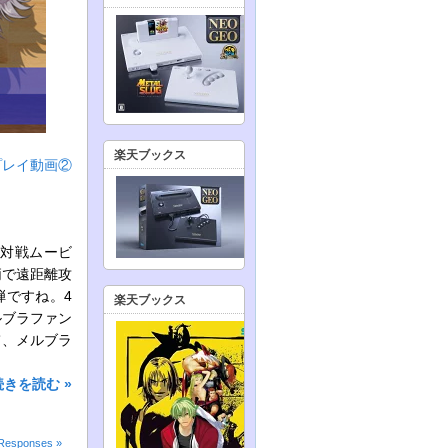
楽天ブックス
ムプレイ動画②
対戦ムービ
柄で遠距離攻
弾ですね。4
楽天ブックス
ルブラファン
て、メルブラ
続きを読む »
Responses »