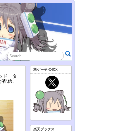
格ゲー子 公式X
ラッド：タ
②が配信、
楽天ブックス