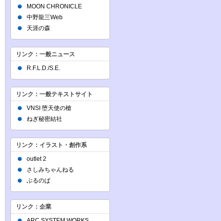
MOON CHRONICLE
中野龍三Web
天涯の森
リンク：一般ニュース
R.F.L.D./S.E.
リンク：一般テキストサイト
VNSI 堕天使の槍
ねぎ秘密結社
リンク：イラスト・創作系
outlet 2
さしみちゃんねる
ぶるのば
リンク：企業
ARC SYSTEM WORKS