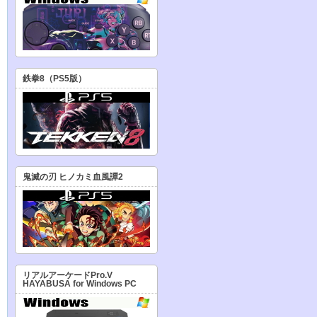
鉄拳8（PS5版）
鬼滅の刃 ヒノカミ血風譚2
リアルアーケードPro.V
HAYABUSA for Windows PC