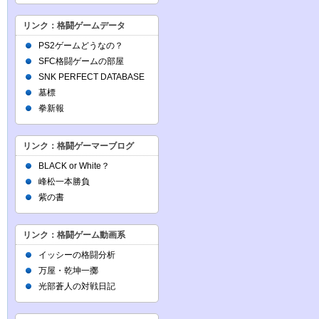
リンク：格闘ゲームデータ
PS2ゲームどうなの？
SFC格闘ゲームの部屋
SNK PERFECT DATABASE
墓標
拳新報
リンク：格闘ゲーマーブログ
BLACK or White？
峰松一本勝負
紫の書
リンク：格闘ゲーム動画系
イッシーの格闘分析
万屋・乾坤一擲
光部蒼人の対戦日記