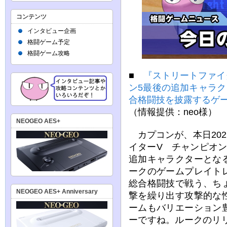
コンテンツ
インタビュー企画
格闘ゲーム予定
格闘ゲーム攻略
■
『ストリートファイ
ン5最後の追加キャラク
合格闘技を披露するゲ
（情報提供：neo様）
NEOGEO AES+
カプコンが、本日202
イターV チャンピオ
追加キャラクターとな
ークのゲームプレイト
総合格闘技で戦う、ち
NEOGEO AES+ Anniversary
撃を繰り出す攻撃的な
ームもバリエーション
ーですね。ルークのリ