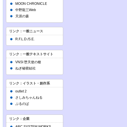
MOON CHRONICLE
中野龍三Web
天涯の森
リンク：一般ニュース
R.F.L.D./S.E.
リンク：一般テキストサイト
VNSI 堕天使の槍
ねぎ秘密結社
リンク：イラスト・創作系
outlet 2
さしみちゃんねる
ぶるのば
リンク：企業
ARC SYSTEM WORKS