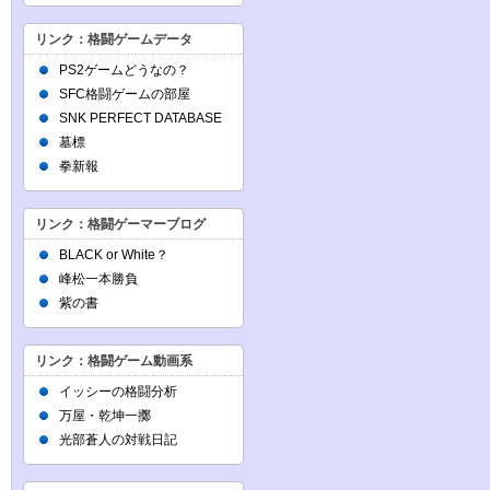
リンク：格闘ゲームデータ
PS2ゲームどうなの？
SFC格闘ゲームの部屋
SNK PERFECT DATABASE
墓標
拳新報
リンク：格闘ゲーマーブログ
BLACK or White？
峰松一本勝負
紫の書
リンク：格闘ゲーム動画系
イッシーの格闘分析
万屋・乾坤一擲
光部蒼人の対戦日記