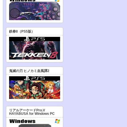
鉄拳8（PS5版）
鬼滅の刃 ヒノカミ血風譚2
リアルアーケードPro.V
HAYABUSA for Windows PC