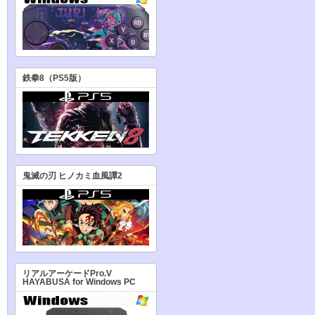
鉄拳8（PS5版）
鬼滅の刃 ヒノカミ血風譚2
リアルアーケードPro.V
HAYABUSA for Windows PC