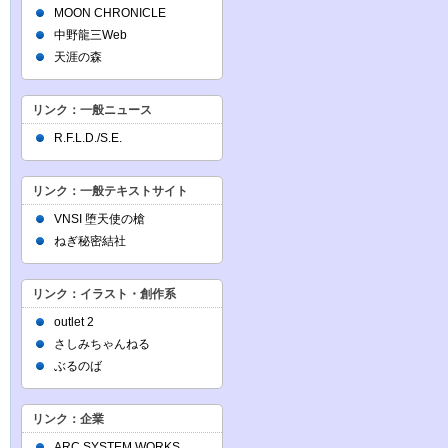
MOON CHRONICLE
中野龍三Web
天涯の森
リンク：一般ニュース
R.F.L.D./S.E.
リンク：一般テキストサイト
VNSI 堕天使の槍
ねぎ秘密結社
リンク：イラスト・創作系
outlet 2
さしみちゃんねる
ぶるのば
リンク：企業
ARC SYSTEM WORKS