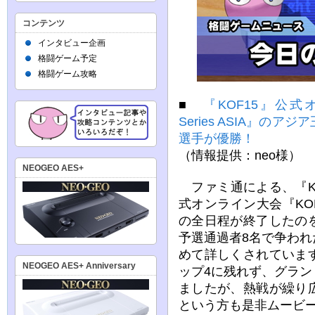
コンテンツ
インタビュー企画
格闘ゲーム予定
格闘ゲーム攻略
■
『KOF15』公式オン
Series ASIA』の
選手が優勝！
（情報提供：neo様）
NEOGEO AES+
ファミ通による、『KO
式オンライン大会『KOF X
の全日程が終了したの
予選通過者8名で争わ
めて詳しくされていま
NEOGEO AES+ Anniversary
ップ4に残れず、グラ
ましたが、熱戦が繰り
という方も是非ムービ