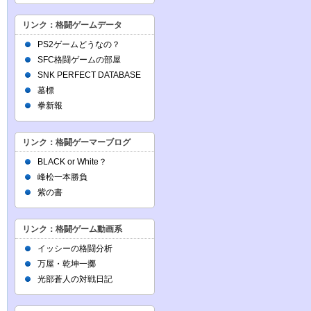
リンク：格闘ゲームデータ
PS2ゲームどうなの？
SFC格闘ゲームの部屋
SNK PERFECT DATABASE
墓標
拳新報
リンク：格闘ゲーマーブログ
BLACK or White？
峰松一本勝負
紫の書
リンク：格闘ゲーム動画系
イッシーの格闘分析
万屋・乾坤一擲
光部蒼人の対戦日記