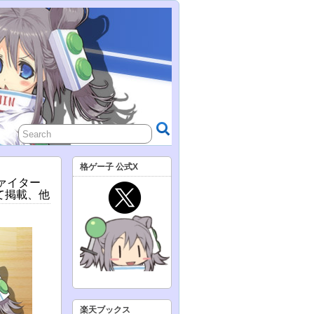
格ゲー子 公式X
ファイター
にて掲載、他
楽天ブックス