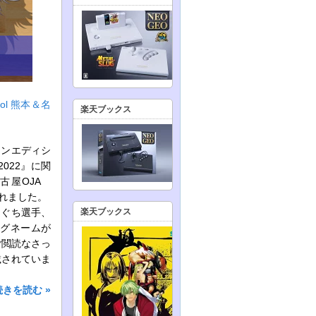
ol 熊本＆名
楽天ブックス
オンエディシ
022』に関
名古屋OJA
されました。
ひぐち選手、
楽天ブックス
ッグネームが
ご閲読なさっ
載されていま
続きを読む »