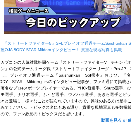
■
『ストリートファイター5』SFLプレイオフ通過チームSaishunkan S
屋OJA BODY STAR Mildomインタビュー！ 貴重な現地写真も掲載
カプコンの人気対戦格闘ゲーム『ストリートファイターV チャンピ
ョン』の公式チームリーグ戦『ストリートファイターリーグ：Pro-JP 2
連し、プレイオフ通過チーム『Saishunkan Sol熊本』および、『
BODY STAR Mildom』へのインタビュー記事が、ファミ通にて掲載
著名なプロeスポーツプレイヤーである、YHC-餅選手、Shuto選手、
ネモ選手、ナリ君選手、ふ～ど選手、ウメハラ選手、あきら選手とビ
続々と登場し、様々なことが語られていますので、興味のある方は是非
てみてください。トピックス名にもある通り、貴重な現地写真も多数掲
すので、ファン必見のトピックスだと思います。
動画を見る or 