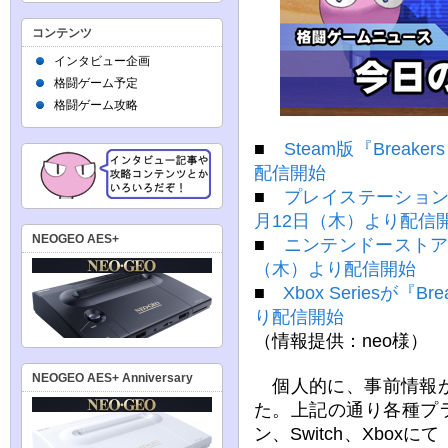
コンテンツ
インタビュー企画
格闘ゲーム予定
格闘ゲーム攻略
■
Steam版『Breaker
配信開始
■
プレイステーションストア『
月12日（木）より配信
NEOGEO AES+
■
ニンテンドーストア『Bre
（木）より配信開始
■
Xbox Seriesが『Br
り配信開始
（情報提供：neo様）
NEOGEO AES+ Anniversary
個人的に、事前情報が
た。上記の通り各種プラ
ン、Switch、Xbo