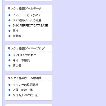
リンク：格闘ゲームデータ
PS2ゲームどうなの？
SFC格闘ゲームの部屋
SNK PERFECT DATABASE
墓標
拳新報
リンク：格闘ゲーマーブログ
BLACK or White？
峰松一本勝負
紫の書
リンク：格闘ゲーム動画系
イッシーの格闘分析
万屋・乾坤一擲
光部蒼人の対戦日記