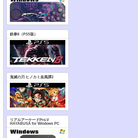
鉄拳8（PS5版）
鬼滅の刃 ヒノカミ血風譚2
リアルアーケードPro.V
HAYABUSA for Windows PC