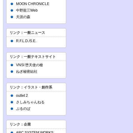
MOON CHRONICLE
中野龍三Web
天涯の森
リンク：一般ニュース
R.F.L.D./S.E.
リンク：一般テキストサイト
VNSI 堕天使の槍
ねぎ秘密結社
リンク：イラスト・創作系
outlet 2
さしみちゃんねる
ぶるのば
リンク：企業
ARC SYSTEM WORKS