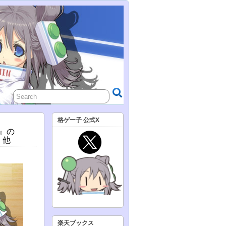
格ゲー子 公式X
e』の
、他
楽天ブックス