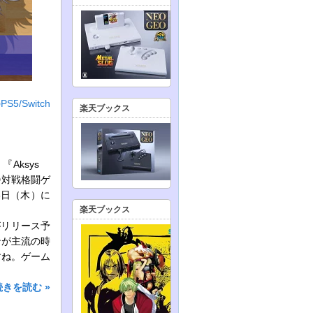
/Switch
楽天ブックス
『Aksys
2D対戦格闘ゲ
月28日（木）に
楽天ブックス
版がリリース予
ンが主流の時
すね。ゲーム
続きを読む »