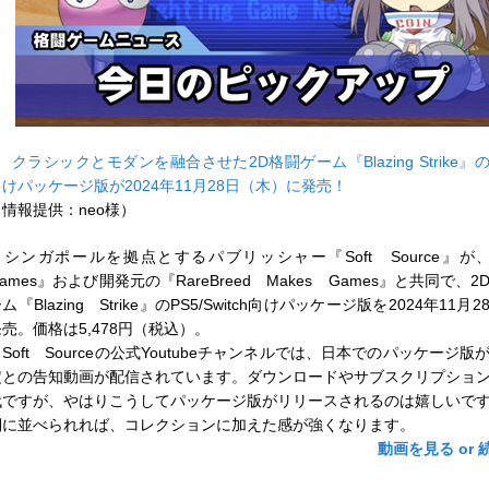
■
クラシックとモダンを融合させた2D格闘ゲーム『Blazing Strike』のPS5
向けパッケージ版が2024年11月28日（木）に発売！
（情報提供：neo様）
シンガポールを拠点とするパブリッシャー『Soft Source』が、
ames』および開発元の『RareBreed Makes Games』と共同で、
ム『Blazing Strike』のPS5/Switch向けパッケージ版を2024年11
売。価格は5,478円（税込）。
oft Sourceの公式Youtubeチャンネルでは、日本でのパッケージ
定との告知動画が配信されています。ダウンロードやサブスクリプショ
代ですが、やはりこうしてパッケージ版がリリースされるのは嬉しいで
棚に並べられれば、コレクションに加えた感が強くなります。
動画を見る or 