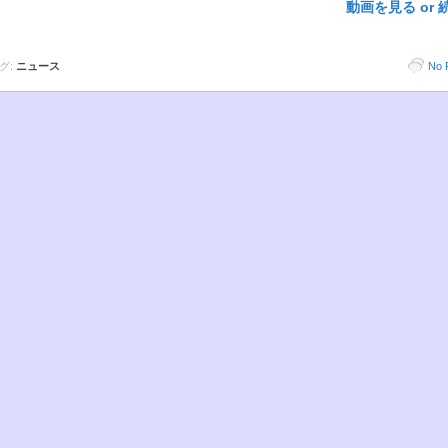
動画を見る or 
グ:
ニュース
No 