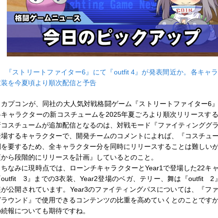
■
『ストリートファイター6』にて『outfit 4』が発表間近か。各キャ
衣装を今夏頃より順次配信と予告
カプコンが、同社の大人気対戦格闘ゲーム『ストリートファイター6
各キャラクターの新コスチュームを2025年夏ごろより順次リリースす
新コスチュームが追加配信となるのは、対戦モード『ファイティンググ
登場するキャラクターで、開発チームのコメントによれば、『コスチュ
間を要するため、全キャラクター分を同時にリリースすることは難しい
頃から段階的にリリースを計画』しているとのこと。
ちなみに現時点では、ローンチキャラクターとYear1で登場した22キ
outfit 3』までの3衣装、Year2登場のベガ、テリー、舞は『outfit 
装が公開されています。Year3のファイティングパスについては、『フ
グラウンド』で使用できるコンテンツの比重を高めていくとのことです
の続報についても期待ですね。