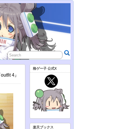
格ゲー子 公式X
fit 4』
楽天ブックス