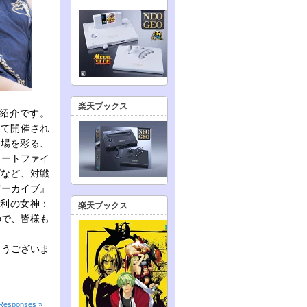
楽天ブックス
紹介です。
にて開催され
会場を彩る、
リートファイ
ズなど、対戦
アーカイブ』
勝利の女神：
楽天ブックス
ので、皆様も
とうございま
Responses »