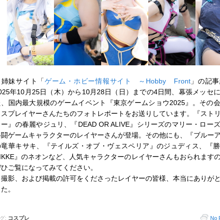
姉妹サイト「
ゲーム・ホビー情報サイト ～Hobby Front
」の記事
2025年10月25日（木）から10月28日（日）までの4日間、幕張メッセ
た、国内最大規模のゲームイベント『東京ゲームショウ2025』。その
コスプレイヤーさんたちのフォトレポートをお送りしています。『スト
ター』の春麗やジュリ、『DEAD OR ALIVE』シリーズのマリー・ロー
格闘ゲームキャラクターのレイヤーさんが登場。その他にも、『ブルー
の竜華キサキ、『テイルズ・オブ・ヴェスペリア』のジュディス、『
NIKKE』のネオンなど、人気キャラクターのレイヤーさんもおられます
ぜひご覧になってみてください。
撮影、および掲載の許可をくださったレイヤーの皆様、本当にありが
した。
グ:
コスプレ
No 