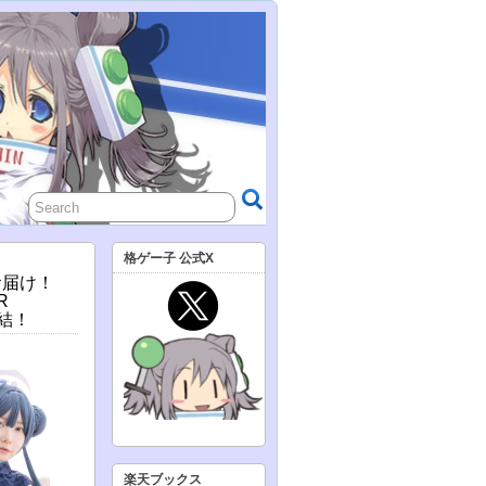
格ゲー子 公式X
お届け！
R
結！
楽天ブックス