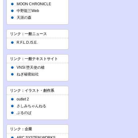
MOON CHRONICLE
中野龍三Web
天涯の森
リンク：一般ニュース
R.F.L.D./S.E.
リンク：一般テキストサイト
VNSI 堕天使の槍
ねぎ秘密結社
リンク：イラスト・創作系
outlet 2
さしみちゃんねる
ぶるのば
リンク：企業
ARC SYSTEM WORKS