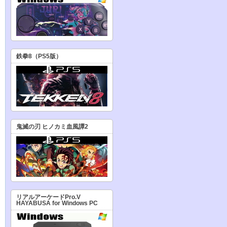
鉄拳8（PS5版）
鬼滅の刃 ヒノカミ血風譚2
リアルアーケードPro.V
HAYABUSA for Windows PC