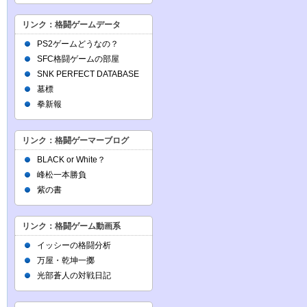
リンク：格闘ゲームデータ
PS2ゲームどうなの？
SFC格闘ゲームの部屋
SNK PERFECT DATABASE
墓標
拳新報
リンク：格闘ゲーマーブログ
BLACK or White？
峰松一本勝負
紫の書
リンク：格闘ゲーム動画系
イッシーの格闘分析
万屋・乾坤一擲
光部蒼人の対戦日記