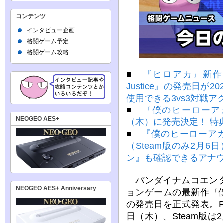
コンテンツ
インタビュー企画
格闘ゲーム予定
格闘ゲーム攻略
■
『ヒロアカ』新作ゲ
Justice』の発売日が
使用できる3vs3対戦ア
■
『僕のヒーローアカデミ
NEOGEO AES+
（木）に発売決定！ 特
■
『僕のヒーローアカデミ
（Steam版のみ2月
ン』も確認できるアナ
バンダイナムコエンタ
NEOGEO AES+ Anniversary
ョンゲームの最新作『僕のヒ
の発売日を正式発表。PS5、
日（木）、Steam版