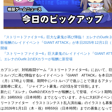
■
『ストリートファイター6』巨大な豪鬼が再び降臨！ エレナのOutfit 
新報酬のレイドイベント『GIANT ATTACK』が本日2025年12月1日
り開催
■
『ストリートファイター6』巨大豪鬼のレイドイベント『GIANT ATT
。エレナのOutfit 2のEXカラーが報酬に新登場
カプコンが、対戦格闘ゲーム『ストリートファイター6』において、
トルハブに再び降臨するレイドイベント『GIANT ATTACK』を本日20
日（月）17時より開催。期間中にバトルハブで遊ぶことで溜まるアタ
を波動拳に変え、『ジャイアント豪鬼』の討伐を皆で目指します。
新たに『エレナ』Outfit2のEXカラーが報酬として登場、イベント期間は
（月）16時59分（日本時間）までとなっています。さらに大好評イベン
トリートファイター イラストコンテスト乱入演出編』のイラストも募
らは2026年1月1日（木・祝）8時59分（日本時間）までの募集となっ