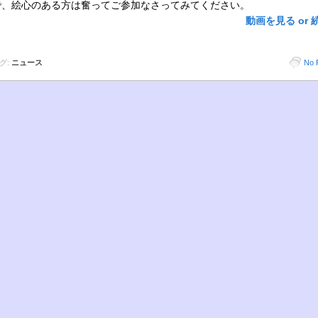
で、絵心のある方は奮ってご参加なさってみてください。
動画を見る or 
グ:
ニュース
No 