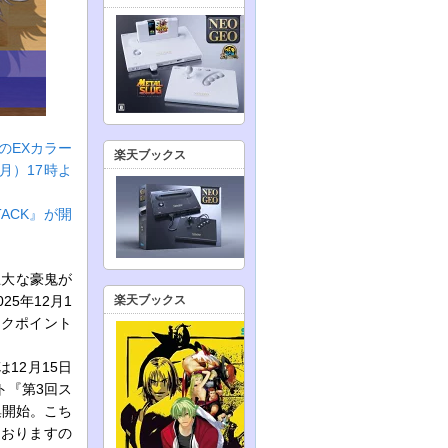
2のEXカラー
楽天ブックス
（月）17時よ
ACK』が開
巨大な豪鬼が
25年12月1
楽天ブックス
ックポイント
12月15日
ト『第3回ス
集開始。こち
ておりますの