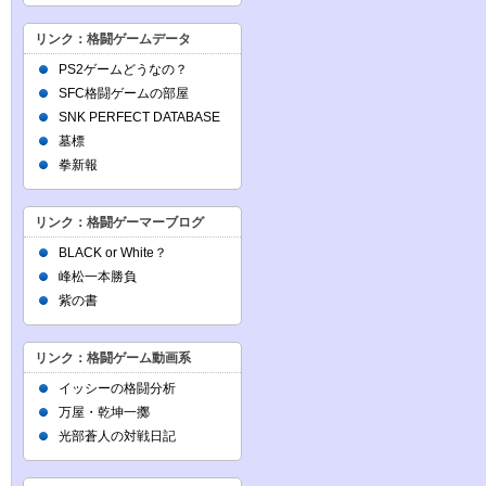
リンク：格闘ゲームデータ
PS2ゲームどうなの？
SFC格闘ゲームの部屋
SNK PERFECT DATABASE
墓標
拳新報
リンク：格闘ゲーマーブログ
BLACK or White？
峰松一本勝負
紫の書
リンク：格闘ゲーム動画系
イッシーの格闘分析
万屋・乾坤一擲
光部蒼人の対戦日記