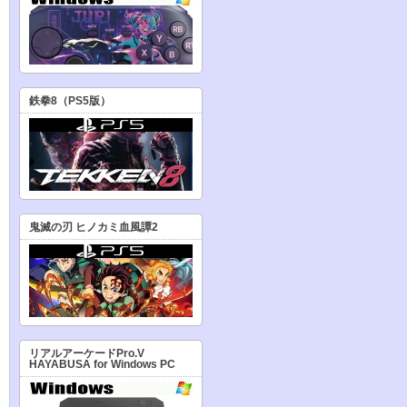
鉄拳8（PS5版）
鬼滅の刃 ヒノカミ血風譚2
リアルアーケードPro.V
HAYABUSA for Windows PC