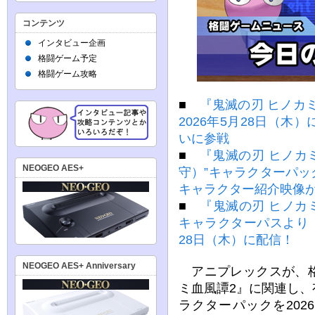
コンテンツ
インタビュー企画
格闘ゲーム予定
格闘ゲーム攻略
■
『鬼滅の刃 ヒノカミ
2026年5月28日（
いに参戦
■
『鬼滅の刃 ヒノカ
NEOGEO AES+
守）”キャラクターパック
キャラクター紹介映像
■
『鬼滅の刃 ヒノカ
キャラクターパスより『
28日（木）に配信！
NEOGEO AES+ Anniversary
アニプレックスが、格
ミ血風譚2』に関連し
ラクターパックを202