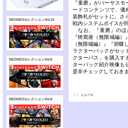
『童磨』がバーサスモ
ードコンテンツで、価
装飾札がセットに。さ
NEOGEOセレクションVol.10
戦内システムボイスが
なお、『童磨』のほ
『猗窩座（無限城編）
（無限城編）』『胡蝶
ラクターパックがセッ
クターパス」を購入す
NEOGEOセレクションVol.9
ターパック紹介映像も
是非チェックしておき
タグ:
ニュース
NEOGEOセレクションVol.8