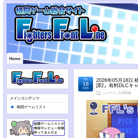
Home
5月
2026年05月1
18
譚2』有料DLCキ
2026
ニュース
,
公式情報
メインコンテンツ
格闘ゲームリスト