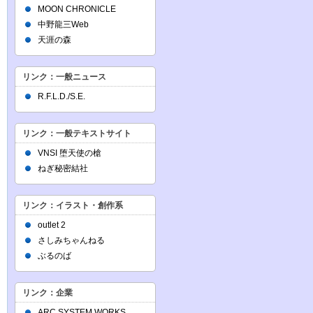
MOON CHRONICLE
中野龍三Web
天涯の森
リンク：一般ニュース
R.F.L.D./S.E.
リンク：一般テキストサイト
VNSI 堕天使の槍
ねぎ秘密結社
リンク：イラスト・創作系
outlet 2
さしみちゃんねる
ぶるのば
リンク：企業
ARC SYSTEM WORKS