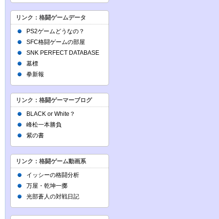
リンク：格闘ゲームデータ
PS2ゲームどうなの？
SFC格闘ゲームの部屋
SNK PERFECT DATABASE
墓標
拳新報
リンク：格闘ゲーマーブログ
BLACK or White？
峰松一本勝負
紫の書
リンク：格闘ゲーム動画系
イッシーの格闘分析
万屋・乾坤一擲
光部蒼人の対戦日記