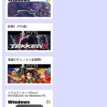
鉄拳8（PS5版）
鬼滅の刃 ヒノカミ血風譚2
リアルアーケードPro.V
HAYABUSA for Windows PC