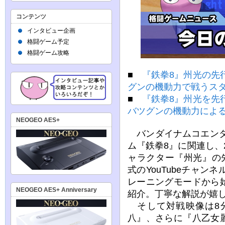
コンテンツ
インタビュー企画
格闘ゲーム予定
格闘ゲーム攻略
■
『鉄拳8』州光の先
グンの機動力で戦うス
■
『鉄拳8』州光を先
バツグンの機動力によ
NEOGEO AES+
バンダイナムコエンタ
ム『鉄拳8』に関連し、2
ャラクター『州光』の
式のYouTubeチャン
レーニングモードから
NEOGEO AES+ Anniversary
紹介。丁寧な解説が嬉
そして対戦映像は8分
八』、さらに『八乙女