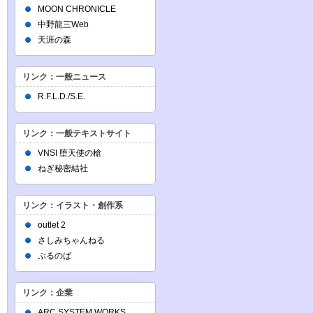
MOON CHRONICLE
中野龍三Web
天涯の森
リンク：一般ニュース
R.F.L.D./S.E.
リンク：一般テキストサイト
VNSI 堕天使の槍
ねぎ秘密結社
リンク：イラスト・創作系
outlet 2
さしみちゃんねる
ぶるのば
リンク：企業
ARC SYSTEM WORKS