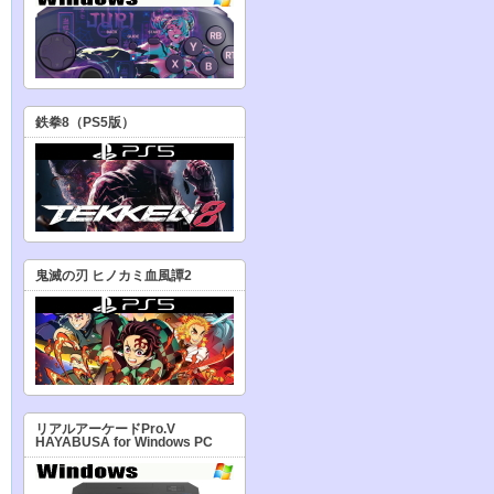
鉄拳8（PS5版）
鬼滅の刃 ヒノカミ血風譚2
リアルアーケードPro.V
HAYABUSA for Windows PC