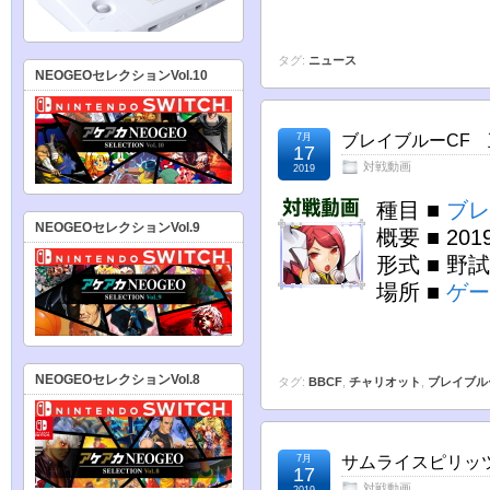
タグ:
ニュース
NEOGEOセレクションVol.10
7月
ブレイブルーCF 五
17
対戦動画
2019
種目 ■
ブレ
NEOGEOセレクションVol.9
概要 ■ 20
形式 ■ 
場所 ■
ゲー
NEOGEOセレクションVol.8
タグ:
BBCF
,
チャリオット
,
ブレイブル
7月
サムライスピリッツ零
17
対戦動画