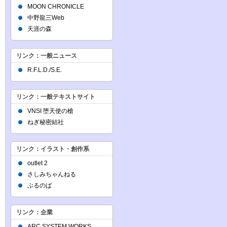
MOON CHRONICLE
中野龍三Web
天涯の森
リンク：一般ニュース
R.F.L.D./S.E.
リンク：一般テキストサイト
VNSI 堕天使の槍
ねぎ秘密結社
リンク：イラスト・創作系
outlet 2
さしみちゃんねる
ぶるのば
リンク：企業
ARC SYSTEM WORKS