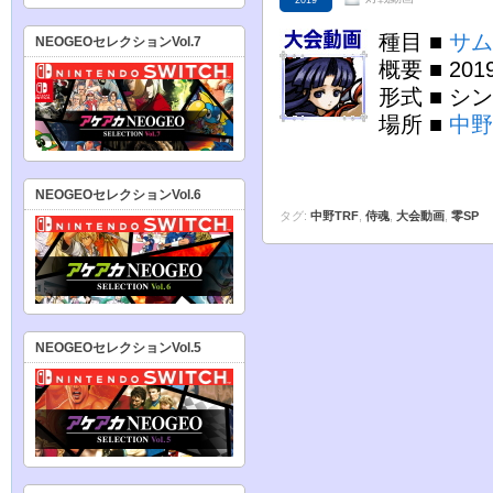
2019
種目 ■
サム
NEOGEOセレクションVol.7
概要 ■ 2
形式 ■ シ
場所 ■
中野
NEOGEOセレクションVol.6
タグ:
中野TRF
,
侍魂
,
大会動画
,
零SP
NEOGEOセレクションVol.5