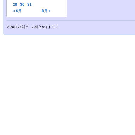
29
30
31
« 6月
8月 »
© 2011
格闘ゲーム総合サイト FFL