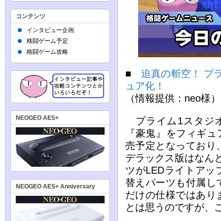
コンテンツ
インタビュー企画
格闘ゲーム予定
格闘ゲーム攻略
■
迫真の斬空！ プ
ュア化！
（情報提供：neo様）
NEOGEO AES+
プライム1スタジオ
『豪鬼』をフィギュア
売予定となっており、
デラックス版はなんと
ツがLEDライトア
替えパーツも付属し
NEOGEO AES+ Anniversary
だけの仕様ではあり
とは思うのですが、