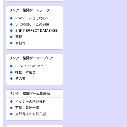
リンク：格闘ゲームデータ
PS2ゲームどうなの？
SFC格闘ゲームの部屋
SNK PERFECT DATABASE
墓標
拳新報
リンク：格闘ゲーマーブログ
BLACK or White？
峰松一本勝負
紫の書
リンク：格闘ゲーム動画系
イッシーの格闘分析
万屋・乾坤一擲
光部蒼人の対戦日記