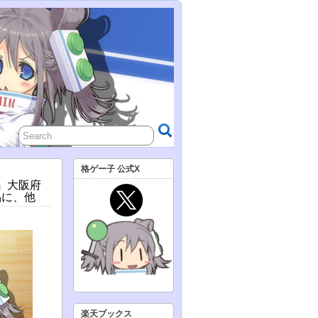
格ゲー子 公式X
税』大阪府
品に、他
楽天ブックス