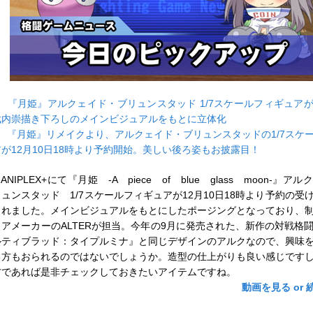
■
『月姫』アルクェイド・ブリュンスタッド 1/7スケールフィギュア
武内崇描き下ろしのメインビジュアルをもとに立体化
■
『月姫』リメイクより、アルクェイド・ブリュンスタッドの1/7スケ
アが12月10日18時より予約開始。美しい後ろ姿もお披露目！
NIPLEX+にて『月姫 -A piece of blue glass moon-』ア
リュンスタッド 1/7スケールフィギュアが12月10日18時より予約の受
されました。メインビジュアルをもとにしたポージングとなっており、
ュアメーカーのALTERが担当。今年の9月に発売された、新作の対戦格
ルティブラッド：タイプルミナ』と同じデザインのアルクなので、興味
る方もおられるのではないでしょうか。造型の仕上がりも良い感じです
方であれば是非チェックしておきたいアイテムですね。
動画を見る or 