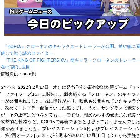
■
『KOF15』クローネンのキャラクタートレーラーが公開。槍や銃に
駆使して戦う謎のファイター
■
『THE KING OF FIGHTERS XV』新キャラ・クローネンのトレー
自在の“腕”に注目！
（情報提供：neo様）
SNKが、2022年2月17日（木）に発売予定の新作対戦格闘ゲーム『ザ
ブ・ファイターズ15』に関連し、新参戦する『クローネン』のキャラ
ラーが公開されました。既に情報があり、映像も公開されていたキャラ
ら、改めてトレイラー配信といった感じでしょうか。サングラスで素顔
すが、その正体はどう考えても……ですね。相変わらずの破天荒な戦闘
の攻撃的な性格など、KOF15で再会できるとは思っておりませんでし
告知がありましたが、プレイステーション5およびプレイステーショ
る、第2回オープンβテストが今週末の2021年12月18日（金）から実施