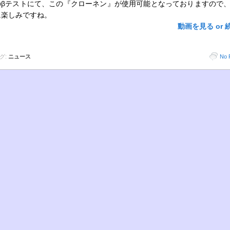
のβテストにて、この『クローネン』が使用可能となっておりますので
に楽しみですね。
動画を見る or 
グ:
ニュース
No 