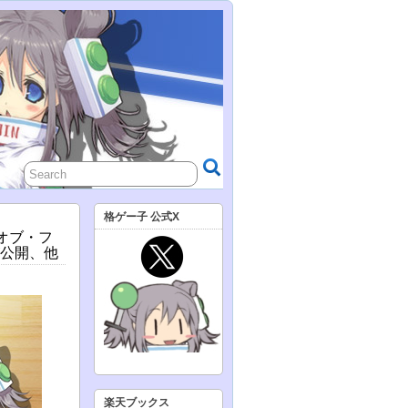
格ゲー子 公式X
・オブ・フ
が公開、他
楽天ブックス