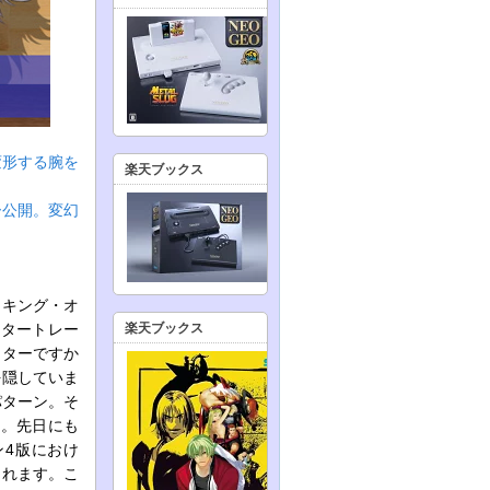
変形する腕を
楽天ブックス
ラー公開。変幻
・キング・オ
クタートレー
楽天ブックス
クターですか
を隠していま
パターン。そ
た。先日にも
ン4版におけ
されます。こ