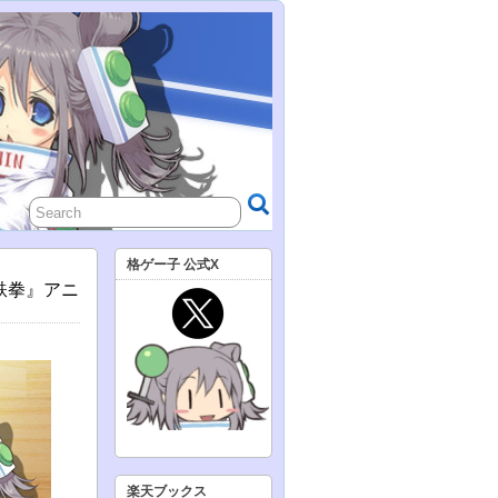
格ゲー子 公式X
『鉄拳』アニ
楽天ブックス