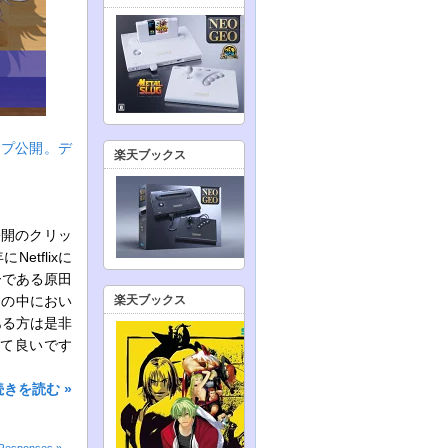
リップ公開。デ
楽天ブックス
公開のクリッ
tflixに
ーである原田
ーの中におい
楽天ブックス
ある方は是非
って良いです
続きを読む »
Responses »