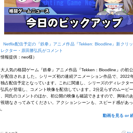
■
Netflix配信予定の『鉄拳』アニメ作品『Tekken: Bloodline』新ク
ィレクター・原田勝弘氏がコメント
（情報提供：neo様）
大人気の格闘ゲーム『鉄拳』アニメ作品『Tekken：Bloodline』の初
プが配信されました。シリーズ初の連続アニメーション作品で、2022年にNe
て独占配信予定となっています。これに関連し、シリーズのディレクタ
勝弘氏が登場し、コメント映像を配信しています。2分足らずのムービ
て、同氏のコメントのほか、初公開の映像も確認できますので、興味の
ご視聴なさってみてください。アクションシーンも、スピード感があ
ね。
動画を見る or 
グ:
ニュース
No 