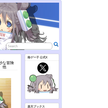
格ゲー子 公式X
奇妙な冒険
、他
楽天ブックス