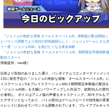
■
『ジョジョの奇妙な冒険 オールスターバトルR』体験版が配信開始ッ
上とバランス調整でより現代の対戦格闘らしく、ジョジョゲーらしさも
もう一度『ジョジョASB』を遊びたくなる黄金体験
■
『ジョジョの奇妙な冒険 オールスターバトルR』期間限定早期体験版がPS
で配信スタート
（情報提供：neo様）
以前より告知のありました通り、バンダイナムコエンターテインメントが
月1日に発売予定の『ジョジョの奇妙な冒険 オールスターバトルR』
レイステーション5＆プレイステーション4向け期間限定体験版の配信
の『ジョジョASB』を大幅にパワーアップした作品で、総勢50人の歴
ーが参戦し、ボイスはアニメ版の声優をキャスティング。3Dモデルも
したデザインとなっており、バトル部分はゲームスピードや技性能の変
のトレンドに合わせてバランスも調整されています。プレイアブルキャ