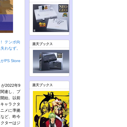
！ テンポ向
楽天ブックス
見失わなず。
 Store
2022年9
楽天ブックス
に関連し、プ
を開始。以前
代キャラクタ
アニメに準拠
更など、昨今
ラクターはジ