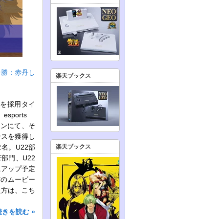
優勝：赤丹し
楽天ブックス
s』を採用タイ
sports
ラインにて、そ
ンスを獲得し
名。U22部
楽天ブックス
部門、U22
にアップ予定
どのムービー
た方は、こち
続きを読む »