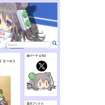
格ゲー子 公式X
イターeス
楽天ブックス