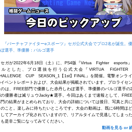
■
『バーチャファイターeスポーツ』セガ公式大会でプロ2名が誕生。
わぽ選手、準優勝：バルゴ選手
ガが2022年6月18日（土）に、PS4版『Virtua Fighter esport
トルとした、プロ選抜を行う公式大会『VIRTUA FIGHTER e
HALLENGE CUP SEASON_1【1st】FINAL』を開催。電撃オン
のイベントレポートおよび、大会結果が掲載されています。プロライセ
たのは、FREE部門で優勝した赤丹しわぽ選手、準優勝のバルゴ選手の2
門の優勝者は滅リュウJacky★選手。今回はあくまで速報として、FREE
部門の結果がまとめられており、大会の詳細については後日、写真と共
とのこと。楽しみに待ちたいところです。大会の動画は、既に6時間ほ
としてアーカイブ化されていますので、リアルタイムで見逃してしまっ
らも是非ご覧になってみてください。
動画を見る or 